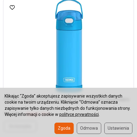
Klikając “Zgoda” akceptujesz zapisywanie wszystkich danych
Thermos FUNtainer 470 ml - Termos dla dzieci z nakrętką nawadniającą
cookie na twoim urządzeniu. Kliknięcie “Odmowa” oznacza
-...
zapisywanie tylko danych niezbędnych do funkcjonowania strony.
98,32 zł
Rabat: 18 %
Więcej informacji o cookie w
polityce prywatności
.
Do koszyka
Zgoda
Odmowa
Ustawienia