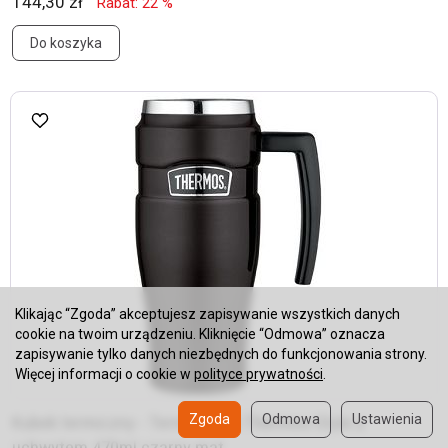
144,30 zł
Rabat: 22 %
Do koszyka
Klikając “Zgoda” akceptujesz zapisywanie wszystkich danych
cookie na twoim urządzeniu. Kliknięcie “Odmowa” oznacza
zapisywanie tylko danych niezbędnych do funkcjonowania strony.
Więcej informacji o cookie w
polityce prywatności
.
Kubek termiczny - Termokubek Thermos Style z
Zgoda
Odmowa
Ustawienia
uchwytem 470ml czarny mat