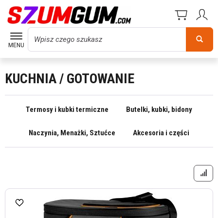
Wyszukaj
MENU
KUCHNIA / GOTOWANIE
Termosy i kubki termiczne
Butelki, kubki, bidony
Naczynia, Menażki, Sztućce
Akcesoria i części