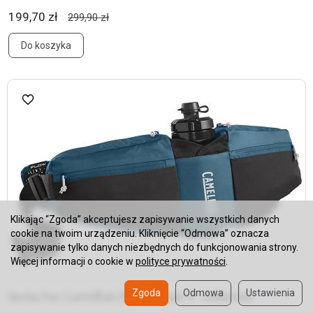
199,70 zł
299,90 zł
Do koszyka
Klikając “Zgoda” akceptujesz zapisywanie wszystkich danych
cookie na twoim urządzeniu. Kliknięcie “Odmowa” oznacza
zapisywanie tylko danych niezbędnych do funkcjonowania strony.
Więcej informacji o cookie w
polityce prywatności
.
Zgoda
Odmowa
Ustawienia
Nerka Pas CamelBak Podium Flow 4 - niebieska