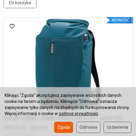
Do koszyka
Klikając “Zgoda” akceptujesz zapisywanie wszystkich danych
cookie na twoim urządzeniu. Kliknięcie “Odmowa” oznacza
zapisywanie tylko danych niezbędnych do funkcjonowania strony.
Więcej informacji o cookie w
polityce prywatności
.
Plecak i sakwa - Ortlieb VARIO LITE QL2.1 - petrol 22L
499,70 zł
Zgoda
Odmowa
Ustawienia
689,90 zł