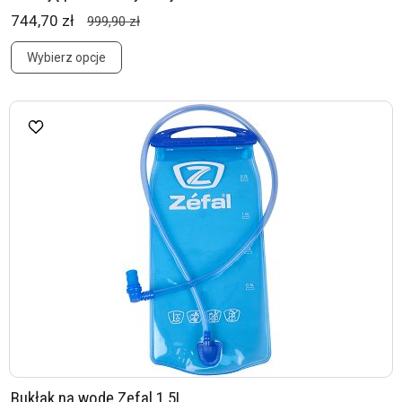
744,70 zł
999,90 zł
Wybierz opcje
Bukłak na wodę Zefal 1,5L