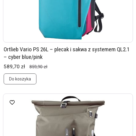
Ortlieb Vario PS 26L – plecak i sakwa z systemem QL2.1
– cyber blue/pink
589,70 zł
859,90 zł
Do koszyka