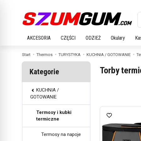
W
AKCESORIA
CZĘŚCI
ODZIEŻ
Okulary
Ka
Start
Thermos
TURYSTYKA
KUCHNIA / GOTOWANIE
Te
Torby term
Kategorie
KUCHNIA /
GOTOWANIE
Termosy i kubki
termiczne
Termosy na napoje