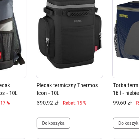
ecak
Plecak termiczny Thermos
Torba ter
os - 10L
Icon - 10L
16 l - nieb
390,92 zł
99,60 zł
 17 %
Rabat: 15 %
R
Do koszyka
Do koszyk