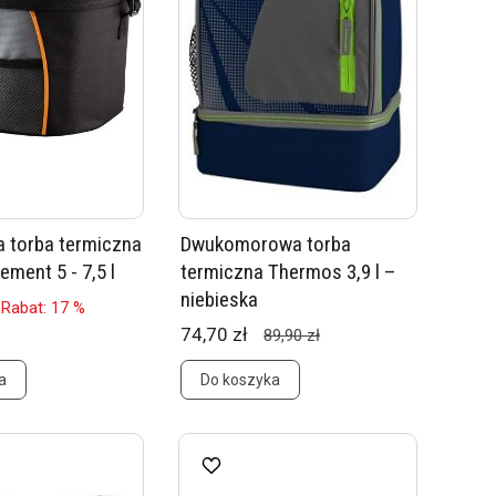
 torba termiczna
Dwukomorowa torba
ment 5 - 7,5 l
termiczna Thermos 3,9 l –
niebieska
Rabat: 17 %
74,70 zł
89,90 zł
a
Do koszyka