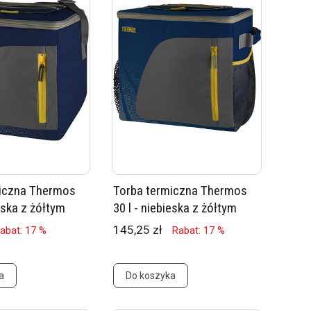
miczna Thermos
Torba termiczna Thermos
ieska z żółtym
30 l - niebieska z żółtym
145,25 zł
abat: 17 %
Rabat: 17 %
a
Do koszyka