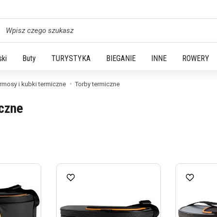
yszukaj
ski
Buty
TURYSTYKA
BIEGANIE
INNE
ROWERY
rmosy i kubki termiczne
Torby termiczne
iczne