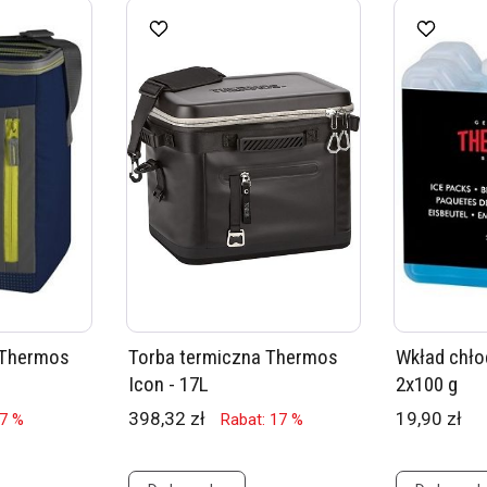
 Thermos
Torba termiczna Thermos
Wkład chł
Icon - 17L
2x100 g
398,32 zł
19,90 zł
17 %
Rabat: 17 %