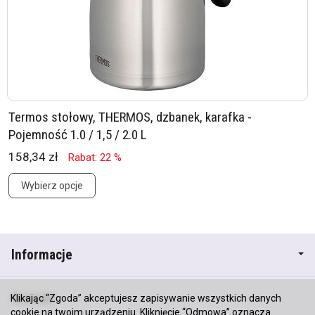
Termos stołowy, THERMOS, dzbanek, karafka -
Pojemność 1.0 / 1,5 / 2.0 L
158,34 zł
Rabat: 22 %
Wybierz opcje
Informacje
Kontakt
Klikając “Zgoda” akceptujesz zapisywanie wszystkich danych
cookie na twoim urządzeniu. Kliknięcie “Odmowa” oznacza