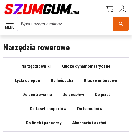
Wyszukaj
MENU
Narzędzia rowerowe
Narzędziowniki
Klucze dynamometryczne
Łyżki do opon
Do łańcucha
Klucze imbusowe
Do centrowania
Do pedałów
Do piast
Do kaset i suportów
Do hamulców
Do linek i pancerzy
Akcesoria i części