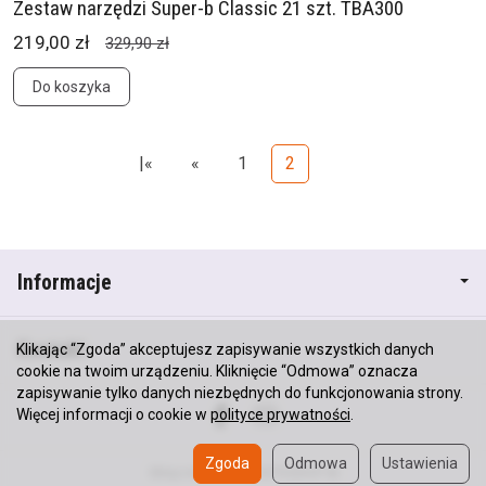
Zestaw narzędzi Super-b Classic 21 szt. TBA300
219,00 zł
329,90 zł
Do koszyka
|«
«
1
2
Informacje
Kontakt
Klikając “Zgoda” akceptujesz zapisywanie wszystkich danych
cookie na twoim urządzeniu. Kliknięcie “Odmowa” oznacza
zapisywanie tylko danych niezbędnych do funkcjonowania strony.
Więcej informacji o cookie w
polityce prywatności
.
Zgoda
Odmowa
Ustawienia
Sklep internetowy SOTESHOP AI