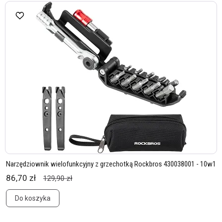
Narzędziownik wielofunkcyjny z grzechotką Rockbros 430038001 - 10w1
86,70 zł
129,90 zł
Do koszyka