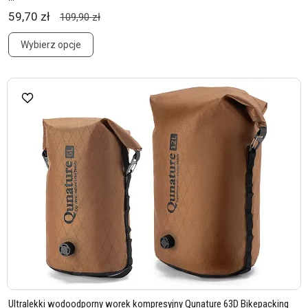
59,70 zł
109,90 zł
Wybierz opcje
Ultralekki wodoodporny worek kompresyjny Qunature 63D Bikepacking