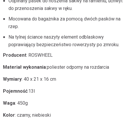
Odpinany pasek do noszenia sakwy na ramieniu, uchwyt
do przenoszenia sakwy w ręku.
Mocowana do bagażnika za pomocą dwóch pasków na
rzep.
Na tylnej ściance naszyty element odblaskowy
poprawiający bezpieczeństwo rowerzysty po zmroku.
Producent
: ROSWHEEL
Materiał wykonania
:
poliester
odporny na
rozdarcia
Wymiary
: 40 x 21 x 16 cm
Pojemność
:13l
Waga
: 450g
Kolor
: czarny, niebieski