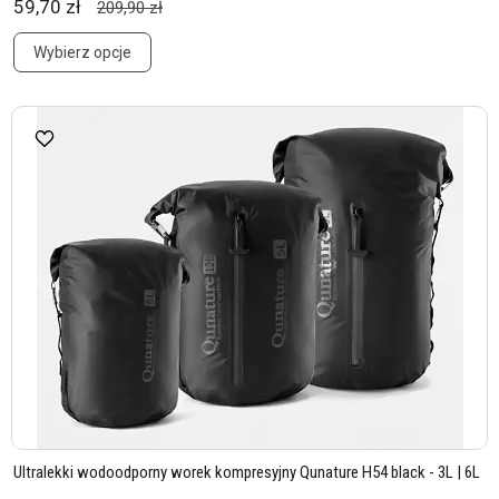
59,70 zł
209,90 zł
Wybierz opcje
Ultralekki wodoodporny worek kompresyjny Qunature H54 black - 3L | 6L
...