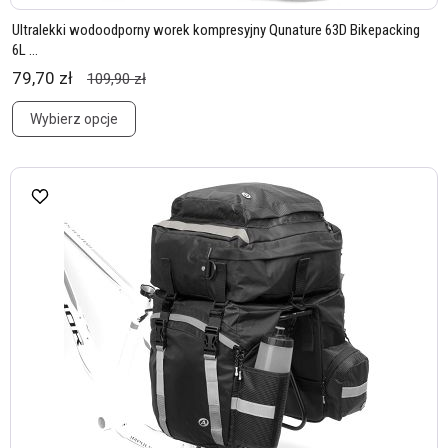
Ultralekki wodoodporny worek kompresyjny Qunature 63D Bikepacking
6L ...
79,70 zł
109,90 zł
Wybierz opcje