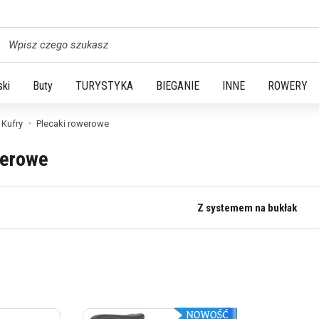
yszukaj
ski
Buty
TURYSTYKA
BIEGANIE
INNE
ROWERY
 Kufry
Plecaki rowerowe
werowe
Z systemem na bukłak