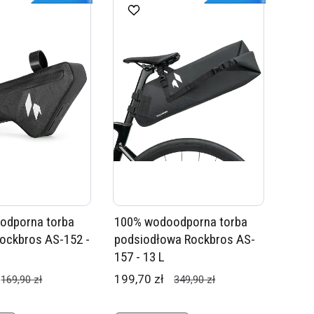
odporna torba
100% wodoodporna torba
ockbros AS-152 -
podsiodłowa Rockbros AS-
157 - 13 L
199,70 zł
169,90 zł
349,90 zł