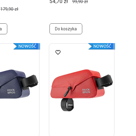
54,70 zł
99,90 zł
179,90 zł
a
Do koszyka