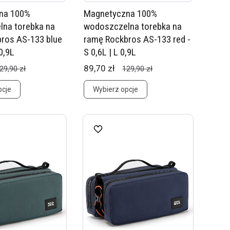
na 100%
Magnetyczna 100%
na torebka na
wodoszczelna torebka na
ros AS-133 blue
ramę Rockbros AS-133 red -
 0,9L
S 0,6L | L 0,9L
89,70 zł
29,90 zł
129,90 zł
pcje
Wybierz opcje