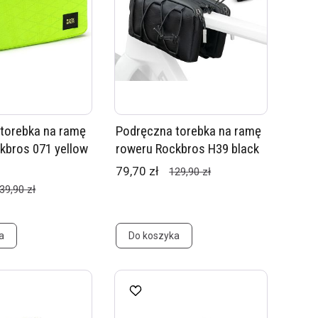
torebka na ramę
Podręczna torebka na ramę
kbros 071 yellow
roweru Rockbros H39 black
79,70 zł
129,90 zł
39,90 zł
a
Do koszyka