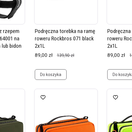
z rzepem
Podręczna torebka na ramę
Podręczna 
64001 na
roweru Rockbros 071 black
roweru Roc
 lub bidon
2x1L
2x1L
89,00 zł
89,00 zł
139,90 zł
1
Do koszyka
Do koszyk