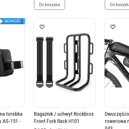
Do koszyka
Do koszyk
na torebka
Bagażnik / uchwyt Rockbros
Dwuczęści
s AS-151 -
Front Fork Rack H101
rowerowa 
043