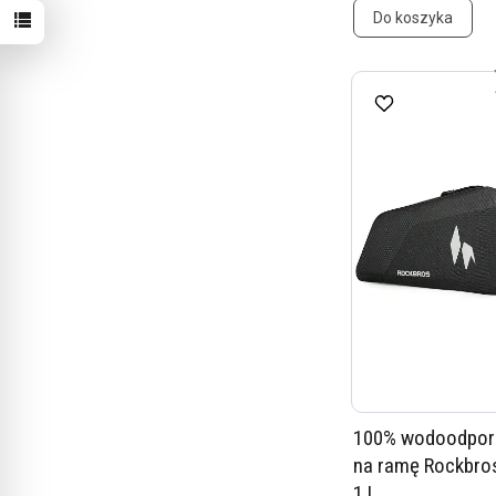
Do koszyka
100% wodoodpor
na ramę Rockbro
1 L