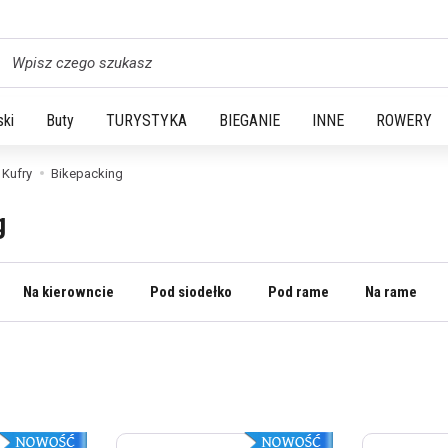
yszukaj
ski
Buty
TURYSTYKA
BIEGANIE
INNE
ROWERY
 Kufry
Bikepacking
g
Na kierowncie
Pod siodełko
Pod rame
Na rame