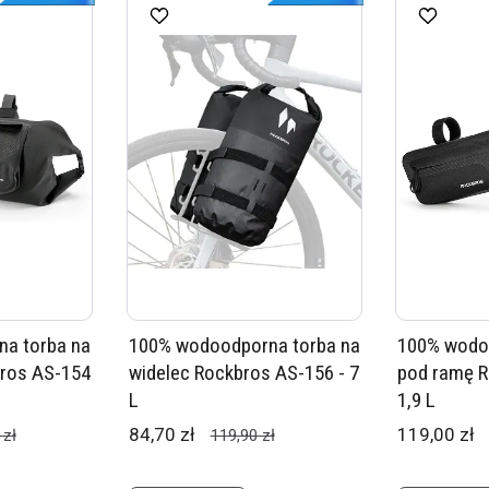
a torba na
100% wodoodporna torba na
100% wodo
bros AS-154
widelec Rockbros AS-156 - 7
pod ramę R
L
1,9 L
84,70 zł
119,00 zł
 zł
119,90 zł