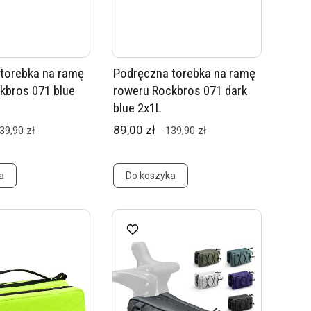
torebka na ramę
Podręczna torebka na ramę
kbros 071 blue
roweru Rockbros 071 dark
blue 2x1L
89,00 zł
39,90 zł
139,90 zł
a
Do koszyka