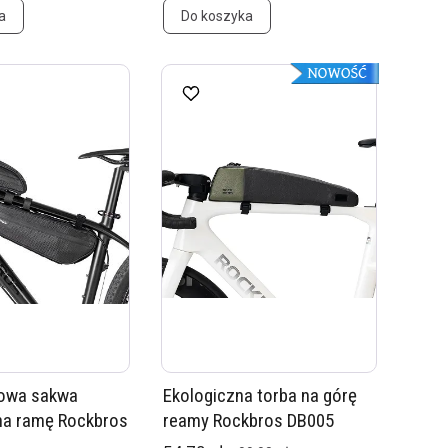
a
Do koszyka
owa sakwa
Ekologiczna torba na górę
na ramę Rockbros
reamy Rockbros DB005