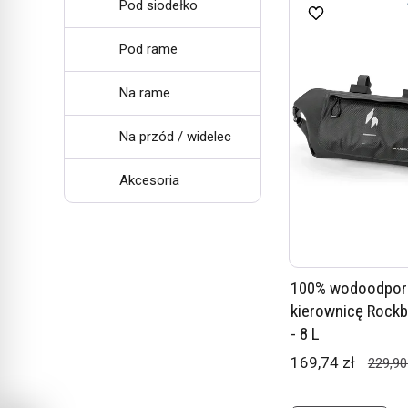
Pod siodełko
Pod rame
Na rame
Na przód / widelec
Akcesoria
100% wodoodporn
kierownicę Rock
- 8 L
169,74 zł
229,90