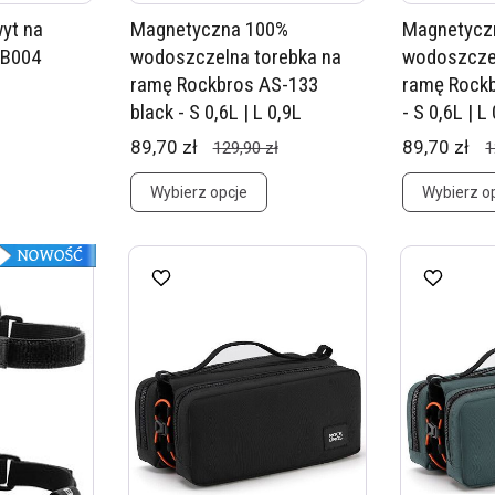
yt na
Magnetyczna 100%
Magnetycz
DB004
wodoszczelna torebka na
wodoszczel
ramę Rockbros AS-133
ramę Rockb
black - S 0,6L | L 0,9L
- S 0,6L | L
89,70 zł
89,70 zł
129,90 zł
1
Wybierz opcje
Wybierz o