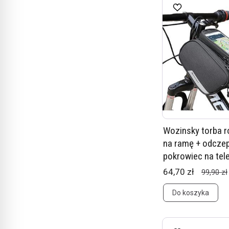
Wozinsky torba 
na ramę + odcze
pokrowiec na tele
64,70 zł
99,90 zł
Do koszyka