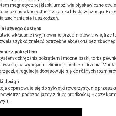
tem magnetycznej klapki umożliwia błyskawiczne otwie
 konieczności korzystania z zamka błyskawicznego. Rozw
a, zacinania się i uszkodzeń.
dla łatwego dostępu
łatwia wkładanie i wyjmowanie przedmiotów, a wnętrze t
zwala szybko znaleźć potrzebne akcesoria bez zbędneg
anie z pokrętłem
stem dokręcania pokrętłem i mocne paski, torba pewni
esuwa się na wybojach i eliminuje problem drżenia. Mont
arzędzi, a regulacja dopasowuje się do różnych rozmiar
ki design
cja dopasowuje się do sylwetki rowerzysty, nie przesz
r powietrza podczas jazdy z dużą prędkością. Łączy kom
owymi.