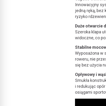
Innowacyjny sys
jedną ręką, bez
ryzyko rdzewieni
Duże otwarcie 
Szeroka klapa u
widoczne, co po
Stabilne mocow
Wyposażona w sy
roweru, nie prz
się bez użycia n
Opływowy i wąs
Smukła konstruk
i redukując opó
osiągami sport