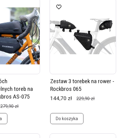
óch
Zestaw 3 torebek na rower -
nych toreb na
Rockbros 065
kbros AS-075
144,70 zł
229,90 zł
279,90 zł
a
Do koszyka