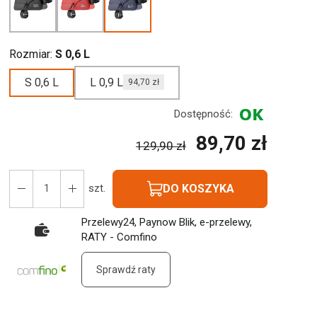
Rozmiar:
S 0,6 L
S 0,6 L
L 0,9 L
94,70 zł
Dostępność:
89,70 zł
129,90 zł
DO KOSZYKA
szt.
Przelewy24, Paynow Blik, e-przelewy,
RATY - Comfino
Sprawdź raty