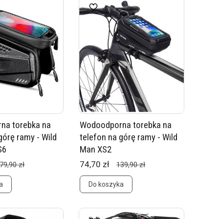
na torebka na
Wodoodporna torebka na
górę ramy - Wild
telefon na górę ramy - Wild
S6
Man XS2
74,70 zł
79,90 zł
139,90 zł
a
Do koszyka