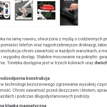
bka na ramę roweru, stworzona z myślą o codziennych p
e pomieści telefon oraz najpotrzebniejsze drobiazgi, takie
onstrukcja chroni zawartość w każdych warunkach, a m
 i wygodny dostęp. Stabilne mocowanie na pokrętło gw
mie. Torebka dostępna jest w trzech kolorach oraz
dwóch 
wodoodporna konstrukcja
w technologii bezszwowego zgrzewania wysokiej częst
ość. Chroni zawartość przed deszczem i błotem, spra
jazdach i podczas długodystansowych podróży.
na klapka magnetyczna