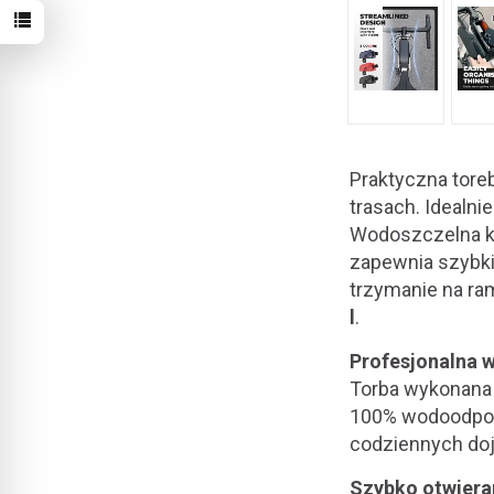
Praktyczna tore
trasach. Idealni
Wodoszczelna k
zapewnia szybki
trzymanie na ra
l
.
Profesjonalna 
Torba wykonana 
100% wodoodporn
codziennych do
Szybko otwiera