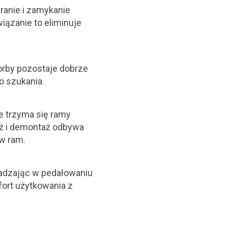
ranie i zamykanie
iązanie to eliminuje
orby pozostaje dobrze
o szukania.
e trzyma się ramy
aż i demontaż odbywa
ów ram.
kadzając w pedałowaniu
fort użytkowania z