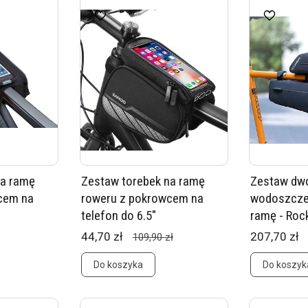
na ramę
Zestaw torebek na ramę
Zestaw dw
cem na
roweru z pokrowcem na
wodoszczel
telefon do 6.5"
ramę - Roc
44,70 zł
207,70 zł
109,90 zł
Do koszyka
Do koszyk