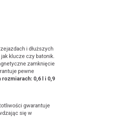
rzejazdach i dłuższych
 jak klucze czy batonik.
agnetyczne zamknięcie
arantuje pewne
rozmiarach: 0,6 l i 0,9
otliwości gwarantuje
wdzając się w