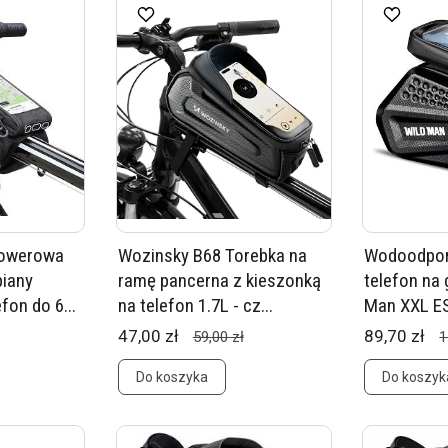
rowerowa
Wozinsky B68 Torebka na
Wodoodpor
piany
ramę pancerna z kieszonką
telefon na 
fon do 6...
na telefon 1.7L - cz...
Man XXL E
47,00 zł
89,70 zł
59,00 zł
1
Do koszyka
Do koszyk