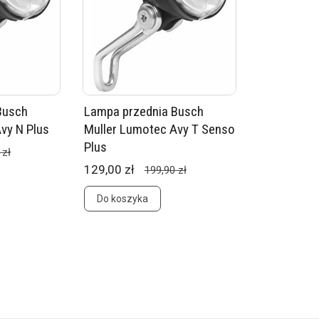
Busch
Lampa przednia Busch
vy N Plus
Muller Lumotec Avy T Senso
Plus
 zł
129,00 zł
199,90 zł
Do koszyka