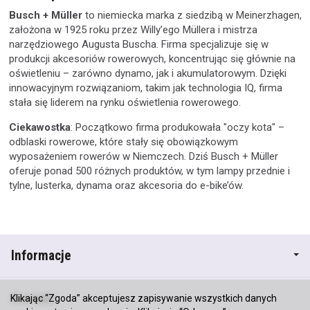
Busch + Müller
to niemiecka marka z siedzibą w Meinerzhagen,
założona w 1925 roku przez Willy’ego Müllera i mistrza
narzędziowego Augusta Buscha. Firma specjalizuje się w
produkcji akcesoriów rowerowych, koncentrując się głównie na
oświetleniu – zarówno dynamo, jak i akumulatorowym. Dzięki
innowacyjnym rozwiązaniom, takim jak technologia IQ, firma
stała się liderem na rynku oświetlenia rowerowego.
Ciekawostka
: Początkowo firma produkowała "oczy kota" –
odblaski rowerowe, które stały się obowiązkowym
wyposażeniem rowerów w Niemczech. Dziś Busch + Müller
oferuje ponad 500 różnych produktów, w tym lampy przednie i
tylne, lusterka, dynama oraz akcesoria do e-bike’ów.
Informacje
Kontakt
Klikając “Zgoda” akceptujesz zapisywanie wszystkich danych