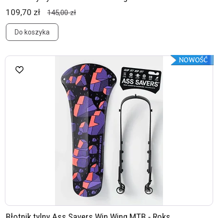
109,70 zł
145,00 zł
Do koszyka
Błotnik tylny Ass Savers Win Wing MTB - Roks