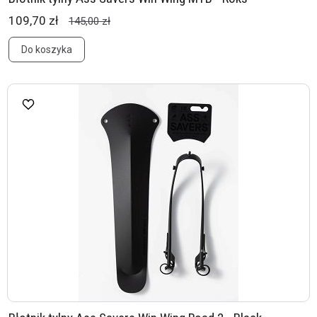
109,70 zł
145,00 zł
Do koszyka