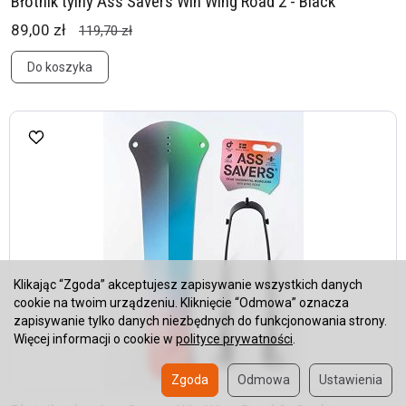
Błotnik tylny Ass Savers Win Wing Road 2 - Black
89,00 zł
119,70 zł
Do koszyka
Klikając “Zgoda” akceptujesz zapisywanie wszystkich danych
cookie na twoim urządzeniu. Kliknięcie “Odmowa” oznacza
zapisywanie tylko danych niezbędnych do funkcjonowania strony.
Więcej informacji o cookie w
polityce prywatności
.
Zgoda
Odmowa
Ustawienia