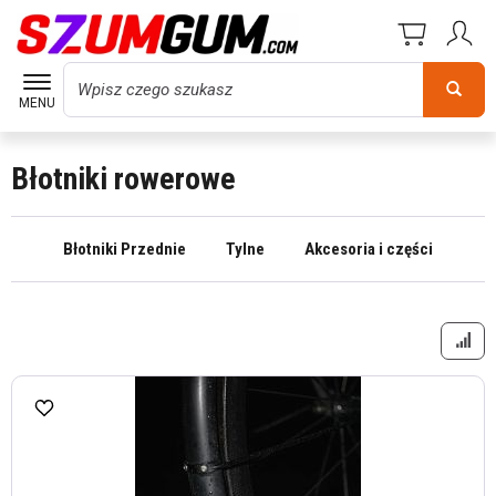
Wyszukaj
MENU
Błotniki rowerowe
Błotniki Przednie
Tylne
Akcesoria i części