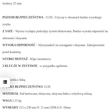
średnicy 25 mm.
POZIOM BEZPIECZEŃSTWA
- 11/20 - Używaj w obszarach bardzo wysokiego
ryzyka
Z SAFE
- Wysoce wydajny podwójny system blokowania. Bardzo wysoka odporność na
uderzenia i skręcanie.
WYSOKA ODPORNOŚĆ
- Wytrzymałość na rozciąganie i skręcanie. Zabezpieczenie
przed kradzieżą
SZYBKI MONTAŻ
- Klips montażowy
2 KLUCZE W ZESTAWIE
- w przypadku zgubienia
TYP
Szekla z linką
INDEKS BEZPIECZEŃSTWA
11/20
MATERIAŁ
Stal hartowana, elastyczna, skręcona linka z winylową osłoną.
WAGA
1,15 kg
WYMIARY
115 x 230 mm O: 11 mm LINKA O: 10mm