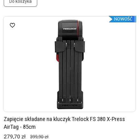
Do koszyka
Zapięcie składane na kluczyk Trelock FS 380 X-Press
AirTag - 85cm
279,70 zł
399,90 zł