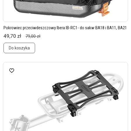
Pokrowiec przeciwdeszczowy Ibera IB-RC1- do sakw BA18 i BA11, BA21
49,70 zł
79,00 zł
Do koszyka