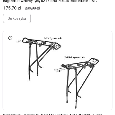
Bagażnik rowerowy tylny RA17 Ibera PakRak Road Bike IB-RA17
175,70 zł
239,00 zł
Do koszyka