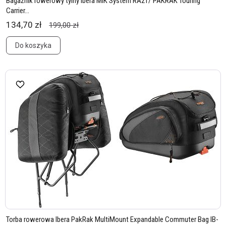
Bagażnik rowerowy tylny Ibera MIK System RA21/ PAKRAK Touring
Carrier...
134,70 zł
199,00 zł
Do koszyka
Torba rowerowa Ibera PakRak MultiMount Expandable Commuter Bag IB-