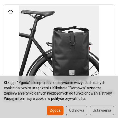
Klikając “Zgoda” akceptujesz zapisywanie wszystkich danych
cookie na twoim urządzeniu. Kliknięcie “Odmowa” oznacza
Sakwa rowerowa na bagażnik wodoodporna SAHOO - 10L
zapisywanie tylko danych niezbędnych do funkcjonowania strony.
Więcej informacji o cookie w
polityce prywatności
.
159,90 zł
Zgoda
Odmowa
Ustawienia