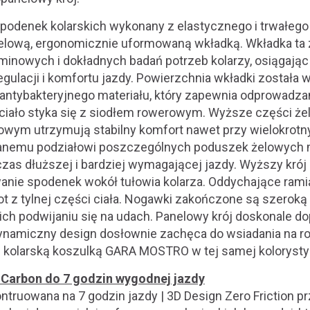
odenek kolarskich wykonany z elastycznego i trwałego 
lową, ergonomicznie uformowaną wkładką. Wkładka ta 
minowych i dokładnych badań potrzeb kolarzy, osiągają
gulacji i komfortu jazdy. Powierzchnia wkładki została
antybakteryjnego materiału, który zapewnia odprowadza
 ciało styka się z siodłem rowerowym. Wyższe części że
owym utrzymują stabilny komfort nawet przy wielokrotn
lanemu podziałowi poszczególnych poduszek żelowych 
as dłuższej i bardziej wymagającej jazdy. Wyższy kró
ie spodenek wokół tułowia kolarza. Oddychające ramią
t z tylnej części ciała. Nogawki zakończone są szeroką
ich podwijaniu się na udach. Panelowy krój doskonale dop
dynamiczny design dosłownie zachęca do wsiadania na row
 kolarską koszulką GARA MOSTRO w tej samej kolorysty
Carbon do 7 godzin wygodnej jazdy
truowana na 7 godzin jazdy | 3D Design Zero Friction pr