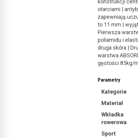
konstrukcji cent
otarciami | ant
zapewniają uczu
to 11 mm | wyj
Pierwsza warst
poliamidu i elas
druga skóra | D
warstwa ABSORBT
gęstości 85kg/
Parametry
Kategorie
Materiał
Wkładka
rowerowa
Sport