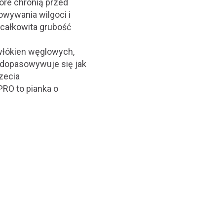
óre chronią przed
owywania wilgoci i
 całkowita grubość
łókien węglowych,
, dopasowywuje się jak
zecia
RO to pianka o