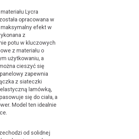
materiału Lycra
została opracowana w
c maksymalny efekt w
 wykonana z
nie potu w kluczowych
lowe z materiału o
ym użytkowaniu, a
można cieszyć się
j panelowy zapewnia
czka z siateczki
 elastyczną lamówką,
asowuje się do ciała, a
er. Model ten idealnie
ce.
zechodzi od solidnej