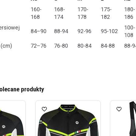
160-
168-
170-
175-
180-
168
174
178
182
186
iersiowej
100-
84–90
88-94
92-96
95-102
108
 (cm)
72–76
76-80
80-84
84-88
88-9
olecane produkty