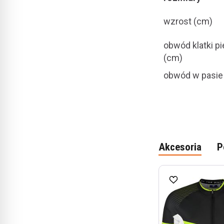
wzrost (cm)
obwód klatki p
(cm)
obwód w pasie
Akcesoria
P