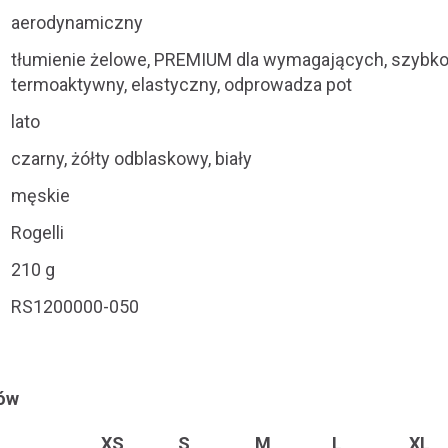
aerodynamiczny
tłumienie żelowe, PREMIUM dla wymagających, szybk
termoaktywny, elastyczny, odprowadza pot
lato
czarny, żółty odblaskowy, biały
męskie
Rogelli
210 g
RS1200000-050
rów
XS
S
M
L
XL