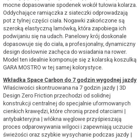
mocne dopasowanie spodenek wokół tułowia kolarza.
Oddychające ramiączka z siateczki odprowadzają
pot z tylnej części ciała. Nogawki zakończone są
szeroką elastyczną lamówką, która zapobiega ich
podwijaniu się na udach. Panelowy krój doskonale
dopasowuje się do ciała, a profesjonalny, dynamiczny
design dosłownie zachęca do wsiadania na rower.
Model ten idealnie komponuje się z kolarską koszulką
GARA MOSTRO w tej samej kolorystyce.
Wkładka Space Carbon do 7 godzin wygodnej jazdy
Właściwości skontruowana na 7 godzin jazdy | 3D
Design Zero Friction przechodzi od solidnej
konstrukcji centralnej do specjalnie uformowanych
cienkich krawędzi, które chronią przed otarciami |
antybakteryjna | włókna węglowe przyśpieszają
proces odparowywania wilgoci i zapewniają uczucie
świeżości oraz szybkie wysychanie podczas jazdy |