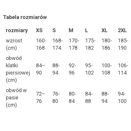
Tabela rozmiarów
rozmiary
XS
S
M
L
XL
2XL
wzrost
160-
168-
170-
175-
180-
185-
(cm)
168
174
178
182
186
190
obwód
klatki
84–
88-
92-
95-
100-
106-
piersiowej
90
94
96
102
108
114
(cm)
obwód w
72–
76-
80-
84-
88-
94-
pasie
76
80
84
88
94
100
(cm)