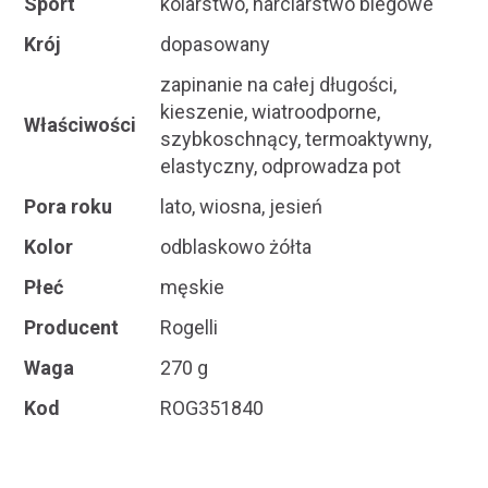
Sport
kolarstwo, narciarstwo biegowe
Krój
dopasowany
zapinanie na całej długości,
kieszenie, wiatroodporne,
Właściwości
szybkoschnący, termoaktywny,
elastyczny, odprowadza pot
Pora roku
lato, wiosna, jesień
Kolor
odblaskowo żółta
Płeć
męskie
Producent
Rogelli
Waga
270 g
Kod
ROG351840