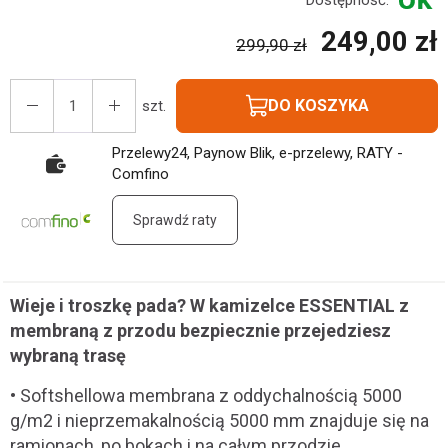
Dostępność:
249,00 zł
299,90 zł
DO KOSZYKA
szt.
Przelewy24, Paynow Blik, e-przelewy, RATY -
Comfino
Sprawdź raty
Wieje i troszkę pada? W kamizelce ESSENTIAL z
membraną z przodu bezpiecznie przejedziesz
wybraną trasę
• Softshellowa membrana z oddychalnością 5000
g/m2 i nieprzemakalnością 5000 mm znajduje się na
ramionach, po bokach i na całym przodzie