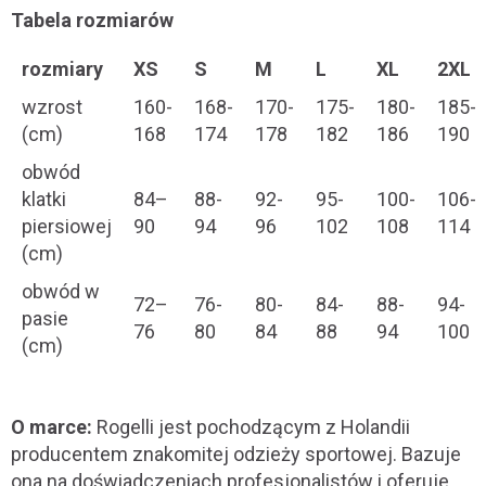
Tabela rozmiarów
rozmiary
XS
S
M
L
XL
2XL
wzrost
160-
168-
170-
175-
180-
185-
(cm)
168
174
178
182
186
190
obwód
klatki
84–
88-
92-
95-
100-
106-
piersiowej
90
94
96
102
108
114
(cm)
obwód w
72–
76-
80-
84-
88-
94-
pasie
76
80
84
88
94
100
(cm)
O marce:
Rogelli jest pochodzącym z Holandii
producentem znakomitej odzieży sportowej. Bazuje
ona na doświadczeniach profesjonalistów i oferuje