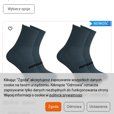
Wybierz opcje
Klikając “Zgoda” akceptujesz zapisywanie wszystkich danych
cookie na twoim urządzeniu. Kliknięcie “Odmowa” oznacza
zapisywanie tylko danych niezbędnych do funkcjonowania strony.
Skarpetki coolmax Rogelli ESSENTIAL 2-pack, niebieskie
Więcej informacji o cookie w
polityce prywatności
.
49,70 zł
69,90 zł
Zgoda
Odmowa
Ustawienia
Wybierz opcje