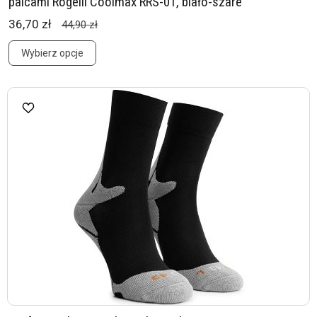
palcami Rogelli Coolmax RRS-01, biało-szare
36,70 zł
44,90 zł
Wybierz opcje