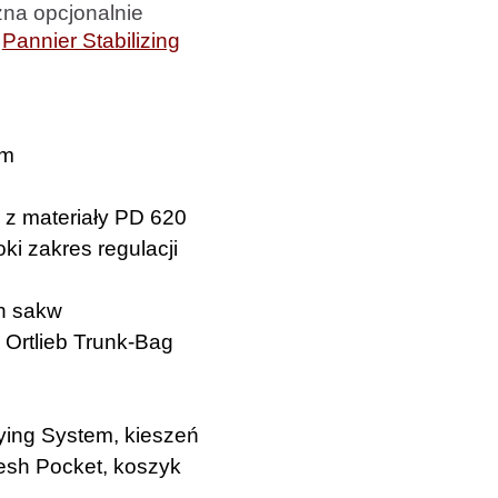
żna opcjonalnie
y
Pannier Stabilizing
mm
 z materiały PD 620
i zakres regulacji
h sakw
 Ortlieb Trunk-Bag
ying System, kieszeń
esh Pocket, koszyk