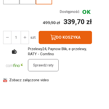
Dostępność:
339,70 zł
499,90 zł
DO KOSZYKA
szt.
Przelewy24, Paynow Blik, e-przelewy,
RATY - Comfino
Sprawdź raty
Zobacz załączone video