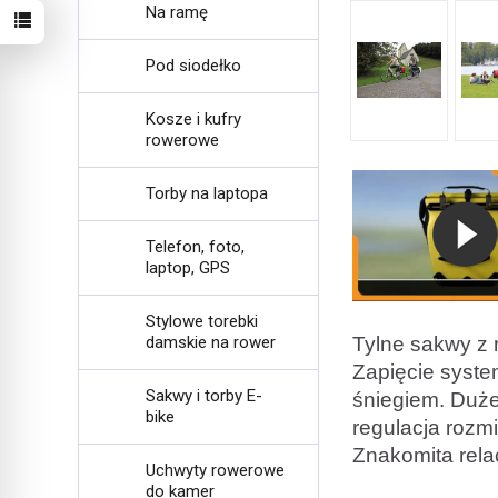
Na ramę
Pod siodełko
Kosze i kufry
rowerowe
Torby na laptopa
Telefon, foto,
laptop, GPS
Stylowe torebki
damskie na rower
Tylne sakwy z 
Zapięcie syste
Sakwy i torby E-
śniegiem. Duże 
bike
regulacja roz
Znakomita rela
Uchwyty rowerowe
do kamer