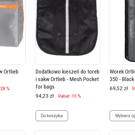
 Ortlieb
Dodatkowo kieszeń do toreb
Worek Ortl
i sakw Ortlieb - Mesh Pocket
350 - Black
for bags
69,52 zł
 28 %
R
94,23 zł
Rabat: 10 %
Do koszyka
Wybierz o