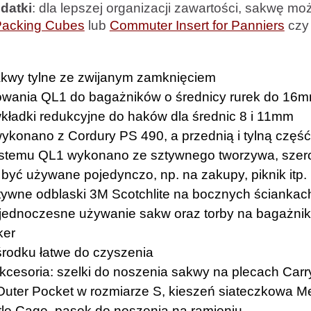
datki
: dla lepszej organizacji zawartości, sakwę mo
acking Cubes
lub
Commuter Insert for Panniers
cz
akwy tylne ze zwijanym zamknięciem
wania QL1 do bagażników o średnicy rurek do 16
kładki redukcyjne do haków dla średnic 8 i 11mm
ykonano z Cordury PS 490, a przednią i tylną część
stemu QL1 wykonano ze sztywnego tworzywa, szerok
yć używane pojedynczo, np. na zakupy, piknik itp.
ywne odblaski 3M Scotchlite na bocznych ściankac
 jednoczesne używanie sakw oraz torby na bagażnik
ker
rodku łatwe do czyszenia
kcesoria: szelki do noszenia sakwy na plecach Carr
uter Pocket w rozmiarze S, kieszeń siateczkowa M
tle Cage, pasek do noszenia na ramieniu