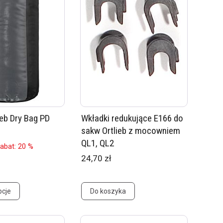
ieb Dry Bag PD
Wkładki redukujące E166 do
sakw Ortlieb z mocowniem
QL1, QL2
abat: 20 %
24,70 zł
pcje
Do koszyka