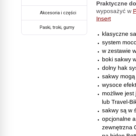
Praktyczne do
wyposażyć w
P
Akcesoria i części
Insert
Paski, troki, gumy
klasyczne s
system moco
w zestawie w
boki sakwy w
dolny hak sy
sakwy mogą b
wysoce efekt
możliwe jest
lub Travel-Bi
sakwy są w ś
opcjonalne a
zewnętrzna O
na bidon Bot