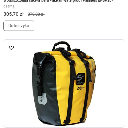
Wodoszczelna sakwa Ibera PakRak Waterproof Panniers IB-BA20-
czarna
305,70 zł
379,00 zł
Do koszyka