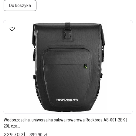
Do koszyka
Wodoszczelna, uniwersalna sakwa rowerowa Rockbros AS-001-2BK |
20L cza...
229,70 zł
399,90 zł