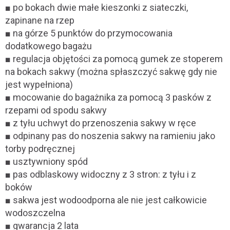
■ po bokach dwie małe kieszonki z siateczki,
zapinane na rzep
■ na górze 5 punktów do przymocowania
dodatkowego bagażu
■ regulacja objętości za pomocą gumek ze stoperem
na bokach sakwy (można spłaszczyć sakwę gdy nie
jest wypełniona)
■ mocowanie do bagażnika za pomocą 3 pasków z
rzepami od spodu sakwy
■ z tyłu uchwyt do przenoszenia sakwy w ręce
■ odpinany pas do noszenia sakwy na ramieniu jako
torby podręcznej
■ usztywniony spód
■ pas odblaskowy widoczny z 3 stron: z tyłu i z
boków
■ sakwa jest wodoodporna ale nie jest całkowicie
wodoszczelna
■ gwarancja 2 lata