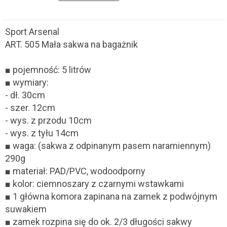
Sport Arsenal
ART. 505 Mała sakwa na bagażnik
■ pojemność: 5 litrów
■ wymiary:
- dł. 30cm
- szer. 12cm
- wys. z przodu 10cm
- wys. z tyłu 14cm
■ waga: (sakwa z odpinanym pasem naramiennym)
290g
■ materiał: PAD/PVC, wodoodporny
■ kolor: ciemnoszary z czarnymi wstawkami
■ 1 główna komora zapinana na zamek z podwójnym
suwakiem
■ zamek rozpina się do ok. 2/3 długości sakwy