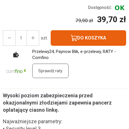
Dostępność:
39,70 zł
79,90 zł
DO KOSZYKA
szt.
Przelewy24, Paynow Blik, e-przelewy, RATY -
Comfino
Sprawdź raty
Wysoki poziom zabezpieczenia przed
okazjonalnymi złodziejami zapewnia pancerz
oplatający ciasno linkę.
Najważniejsze parametry:
• Security level 3