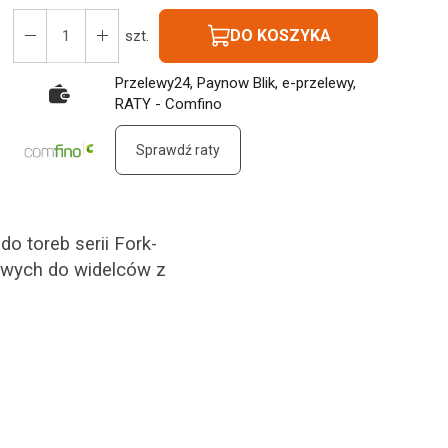
DO KOSZYKA
szt.
Przelewy24, Paynow Blik, e-przelewy,
RATY - Comfino
Sprawdź raty
 toreb serii Fork-
owych do widelców z