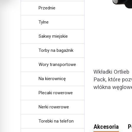
Przednie
Tylne
Sakwy miejskie
Torby na bagażnik
Wory transportowe
Wkładki Ortlie
Na kierownicę
Pack, które po
włókna węglow
Plecaki rowerowe
Nerki rowerowe
Torebki na telefon
Akcesoria
P