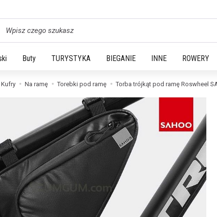
yszukaj
ski
Buty
TURYSTYKA
BIEGANIE
INNE
ROWERY
 Kufry
Na ramę
Torebki pod ramę
Torba trójkąt pod ramę Roswheel 