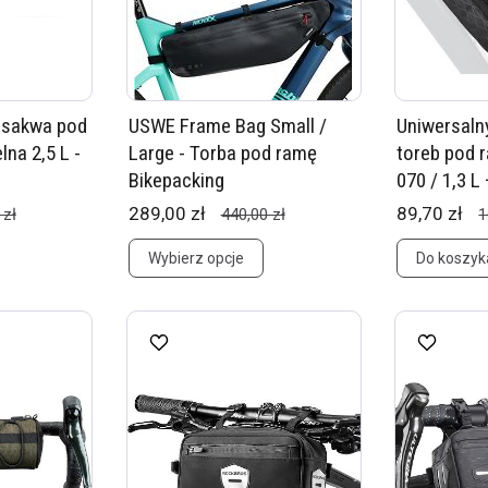
 sakwa pod
USWE Frame Bag Small /
Uniwersaln
na 2,5 L -
Large - Torba pod ramę
toreb pod 
Bikepacking
070 / 1,3 L 
289,00 zł
89,70 zł
 zł
440,00 zł
1
Wybierz opcje
Do koszyk