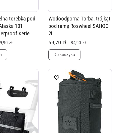
lna torebka pod
Wodoodporna Torba, trójkąt
Alaska 101
pod ramę Roswheel SAHOO
erproof serie...
2L
69,70 zł
9,90 zł
84,90 zł
a
Do koszyka