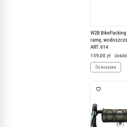
W2B BikePacking
ramę, wodoszczel
ART. 614
159,00 zł
234,00
Do koszyka