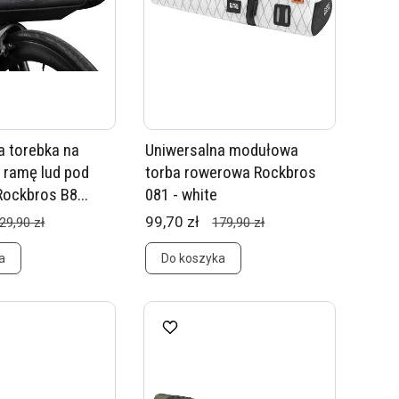
a torebka na
Uniwersalna modułowa
, ramę lud pod
torba rowerowa Rockbros
Rockbros B8...
081 - white
99,70 zł
29,90 zł
179,90 zł
a
Do koszyka