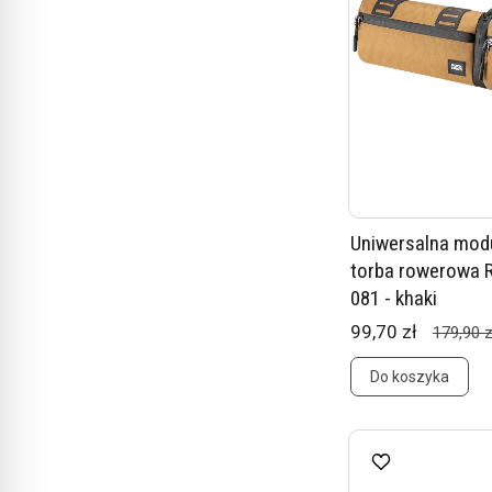
Uniwersalna mod
torba rowerowa 
081 - khaki
99,70 zł
179,90 z
Do koszyka