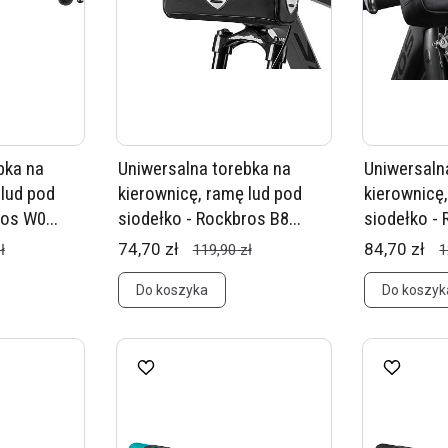
bka na
Uniwersalna torebka na
Uniwersaln
 lud pod
kierownicę, ramę lud pod
kierownicę
os W0...
siodełko - Rockbros B8...
siodełko - 
74,70 zł
84,70 zł
ł
119,90 zł
1
Do koszyka
Do koszyk