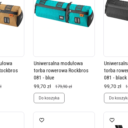
ułowa
Uniwersalna modułowa
Uniwersal
Rockbros
torba rowerowa Rockbros
torba rowe
081 - blue
081 - black
99,70 zł
99,70 zł
ł
179,90 zł
1
Do koszyka
Do koszyk