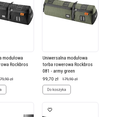
na modułowa
Uniwersalna modułowa
rowa Rockbros
torba rowerowa Rockbros
081 - army green
99,70 zł
79,90 zł
179,90 zł
a
Do koszyka