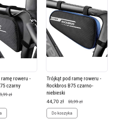
d ramę roweru -
Trójkąt pod ramę roweru -
75 czarny
Rockbros B75 czarno-
niebieski
9,99 zł
44,70 zł
59,99 zł
a
Do koszyka