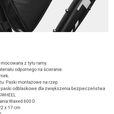
a mocowana z tyłu ramy.
teriału odpornego na ścieranie.
amek.
u: Paski montażowe na rzep
 paski odblaskowe dla zwiększenia bezpieczeństwa
OSWHEEL
ania:
Waxed 600 D
22 x 17 cm
5L