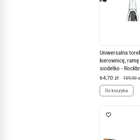
Uniwersalna tore
kierownicę, ramę
siodełko - Rockbr
64,70 zł
109,90 z
Do koszyka