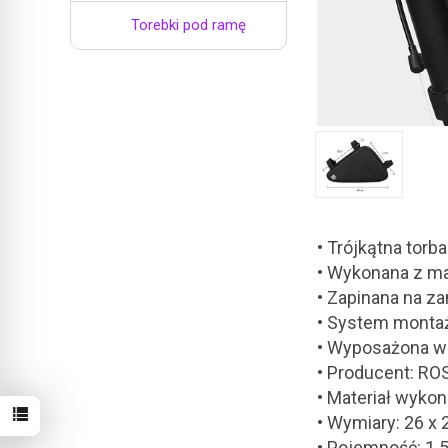
Torebki pod ramę
• Trójkątna torb
• Wykonana z ma
• Zapinana na z
• System montaż
• Wyposażona w
• Producent: R
• Materiał wykon
• Wymiary: 26 x 
• Pojemność: 1.