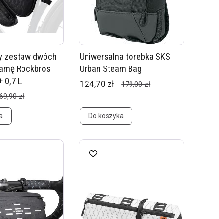
y zestaw dwóch
Uniwersalna torebka SKS
ramę Rockbros
Urban Steam Bag
+ 0,7 L
124,70 zł
179,00 zł
69,90 zł
a
Do koszyka