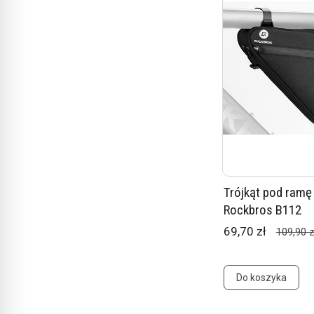
Trójkąt pod ramę
Rockbros B112
69,70 zł
109,90 z
Do koszyka