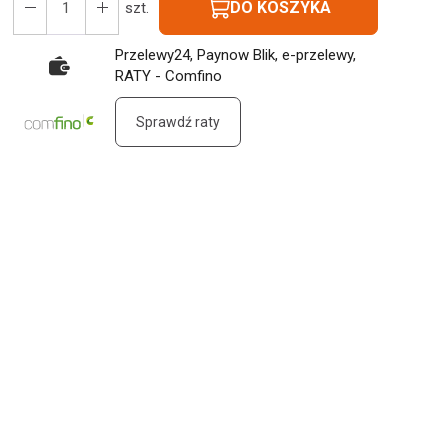
DO KOSZYKA
szt.
Przelewy24, Paynow Blik, e-przelewy,
RATY - Comfino
Sprawdź raty