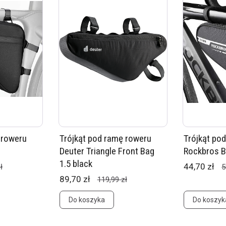
 roweru
Trójkąt pod ramę roweru
Trójkąt po
Deuter Triangle Front Bag
Rockbros B
1.5 black
44,70 zł
ł
5
89,70 zł
119,99 zł
Do koszyka
Do koszyk