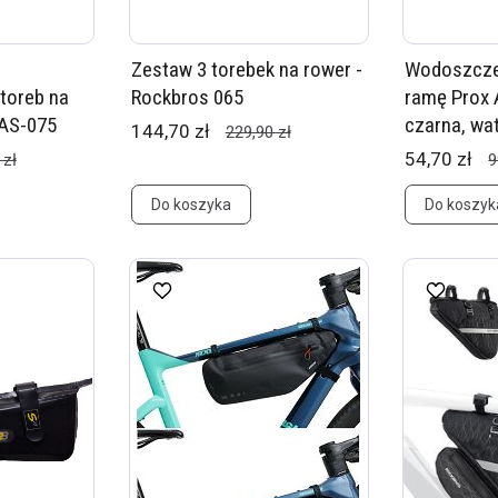
Zestaw 3 torebek na rower -
Wodoszcze
toreb na
Rockbros 065
ramę Prox 
 AS-075
czarna, wat
144,70 zł
229,90 zł
54,70 zł
 zł
9
Do koszyka
Do koszyk