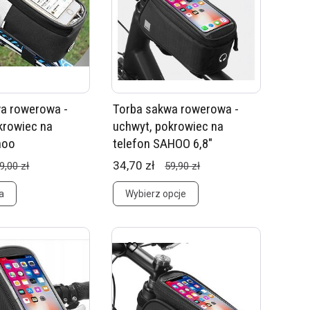
a rowerowa -
Torba sakwa rowerowa -
krowiec na
uchwyt, pokrowiec na
hoo
telefon SAHOO 6,8"
34,70 zł
9,00 zł
59,90 zł
a
Wybierz opcje