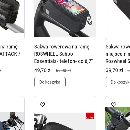
 na ramę
Sakwa rowerowa na ramę
Sakwa row
 ATTACK /
ROSWHEEL Sahoo
miejscem n
Essentials- telefon- do 6,7"
Roswheel 
49,70 zł
39,70 zł
ł
69,00 zł
6
Do koszyka
Do koszyk