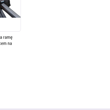
na ramę
cem na