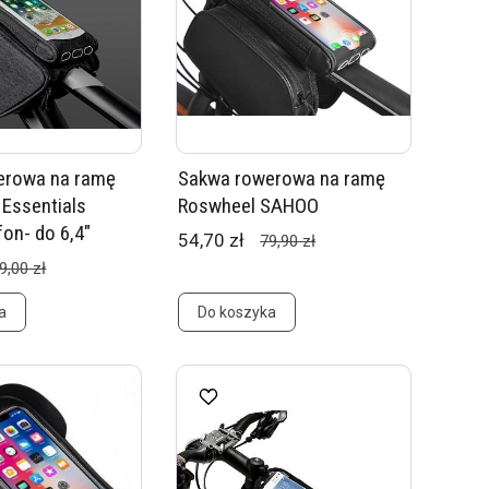
erowa na ramę
Sakwa rowerowa na ramę
Essentials
Roswheel SAHOO
fon- do 6,4"
54,70 zł
79,90 zł
9,00 zł
a
Do koszyka