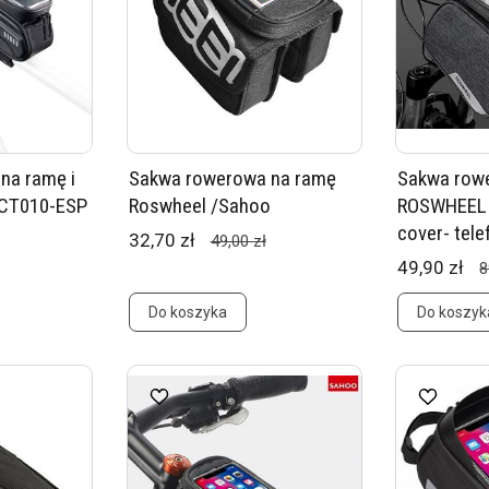
na ramę i
Sakwa rowerowa na ramę
Sakwa row
 CT010-ESP
Roswheel /Sahoo
ROSWHEEL 
cover- tele
32,70 zł
49,00 zł
49,90 zł
8
Do koszyka
Do koszyk