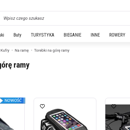
yszukaj
ski
Buty
TURYSTYKA
BIEGANIE
INNE
ROWERY
 Kufry
Na ramę
Torebki na górę ramy
górę ramy