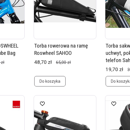
ROSWHEEL
Torba rowerowa na ramę
Torba sakw
ube Bag
Roswheel SAHOO
uchwyt, po
telefon Sa
48,70 zł
 zł
65,00 zł
19,70 zł
3
Do koszyka
Do koszyk