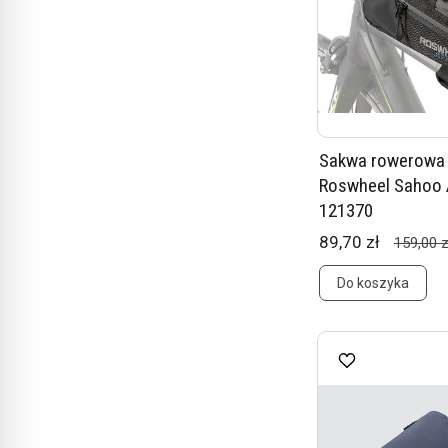
Sakwa rowerowa
Roswheel Sahoo
121370
89,70 zł
159,00 z
Do koszyka