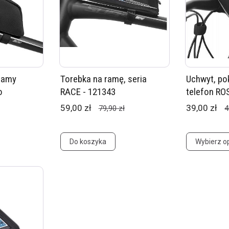
ramy
Torebka na ramę, seria
Uchwyt, po
o
RACE - 121343
telefon RO
59,00 zł
39,00 zł
79,90 zł
4
Do koszyka
Wybierz o