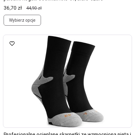
36,70 zł
44,90 zł
Wybierz opcje
Profesjonalne ocieplane skarpetki ze wzmocnioną piętą i