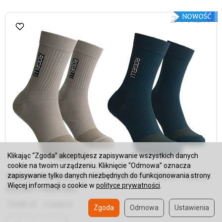
Klikając “Zgoda” akceptujesz zapisywanie wszystkich danych
cookie na twoim urządzeniu. Kliknięcie “Odmowa” oznacza
Wygodne skarpety sportowe Rogelli DISTANCE - 2 pary,
zapisywanie tylko danych niezbędnych do funkcjonowania strony.
Więcej informacji o cookie w
polityce prywatności
.
beżowe i niebieskie
79,00 zł
115,00 zł
Zgoda
Odmowa
Ustawienia