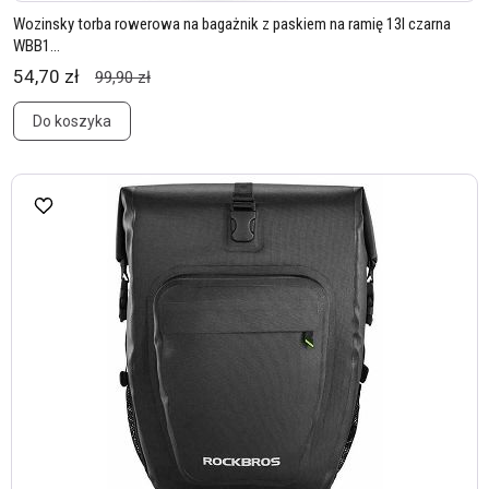
Wozinsky torba rowerowa na bagażnik z paskiem na ramię 13l czarna
WBB1...
54,70 zł
99,90 zł
Do koszyka