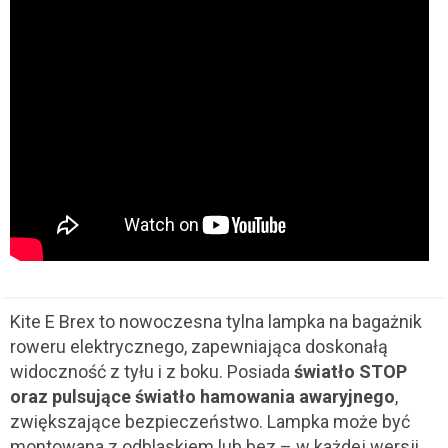
Kite E Brex
to nowoczesna tylna lampka na bagażnik
roweru elektrycznego, zapewniająca doskonałą
widoczność z tyłu i z boku. Posiada
światło STOP
oraz pulsujące światło hamowania awaryjnego
,
zwiększające bezpieczeństwo. Lampka może być
montowana z odblaskiem lub bez – w każdej wersji