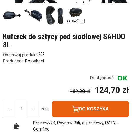
Kuferek do sztycy pod siodłowej SAHOO
8L
Obserwuj produkt:
Producent:
Roswheel
Dostępność:
124,70 zł
169,90 zł
DO KOSZYKA
szt.
Przelewy24, Paynow Blik, e-przelewy, RATY -
Comfino