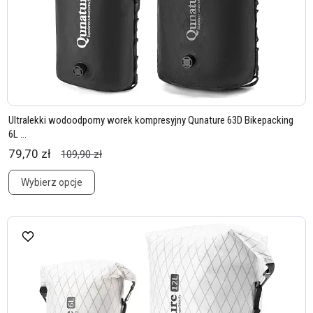
Ultralekki wodoodporny worek kompresyjny Qunature 63D Bikepacking
6L ...
79,70 zł
109,90 zł
Wybierz opcje