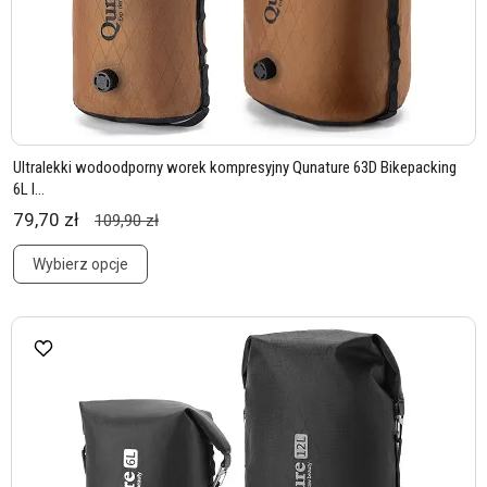
Ultralekki wodoodporny worek kompresyjny Qunature 63D Bikepacking
6L l...
79,70 zł
109,90 zł
Wybierz opcje