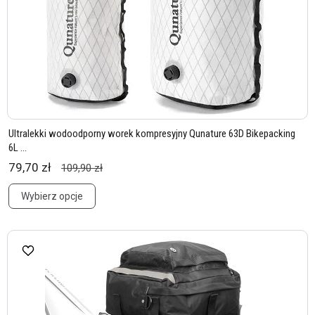
Ultralekki wodoodporny worek kompresyjny Qunature 63D Bikepacking
6L ...
79,70 zł
109,90 zł
Wybierz opcje