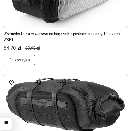
Wozinsky torba rowerowa na bagażnik z paskiem na ramię 13l czarna
WBB1...
54,70 zł
99,90 zł
Do koszyka