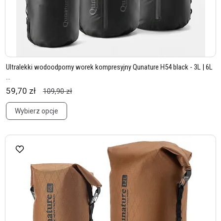
Ultralekki wodoodporny worek kompresyjny Qunature H54 black - 3L | 6L
...
59,70 zł
109,90 zł
Wybierz opcje