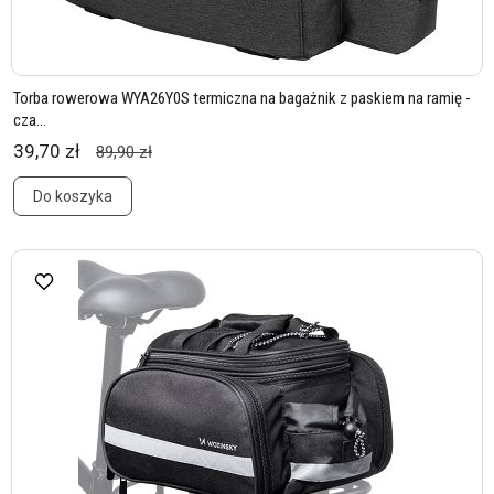
Torba rowerowa WYA26Y0S termiczna na bagażnik z paskiem na ramię -
cza...
39,70 zł
89,90 zł
Do koszyka