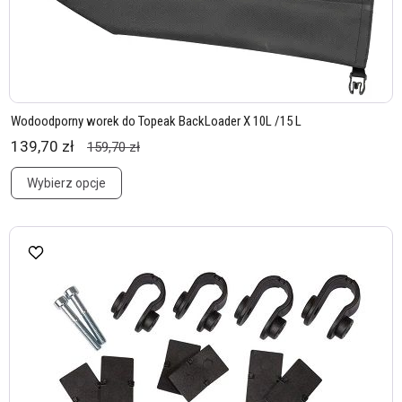
Wodoodporny worek do Topeak BackLoader X 10L /15 L
139,70 zł
159,70 zł
Wybierz opcje