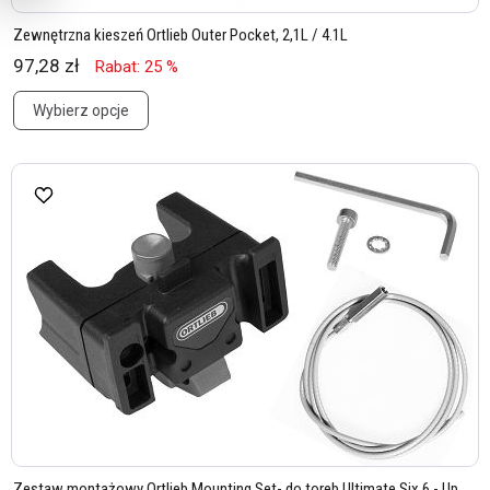
Zewnętrzna kieszeń Ortlieb Outer Pocket, 2,1L / 4.1L
97,28 zł
Rabat: 25 %
Wybierz opcje
Zestaw montażowy Ortlieb Mounting Set- do toreb Ultimate Six 6 - Up