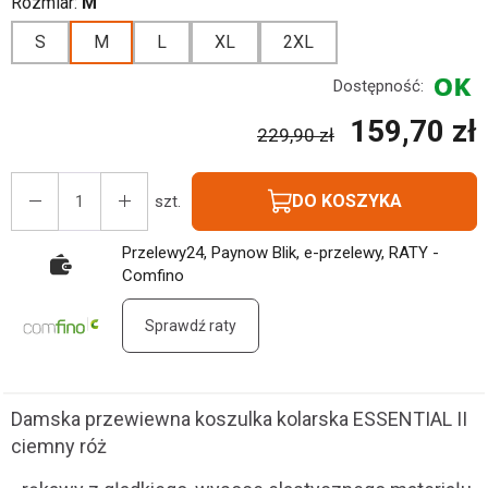
Rozmiar:
M
S
M
L
XL
2XL
Dostępność:
159,70 zł
229,90 zł
DO KOSZYKA
szt.
Przelewy24, Paynow Blik, e-przelewy, RATY -
Comfino
Sprawdź raty
Damska przewiewna koszulka kolarska ESSENTIAL II
ciemny róż