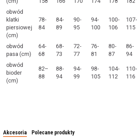
(cm)
158
166
170
174
178
182
obwód
klatki
78-
84-
90-
94-
100-
107-
piersiowej
84
89
95
100
106
115
(cm)
obwód
64-
68-
72-
76-
80-
86-
pasa (cm)
68
73
77
81
87
94
obwód
82–
88-
94-
98-
104-
110-
bioder
88
94
99
105
112
116
(cm)
Akcesoria
Polecane produkty