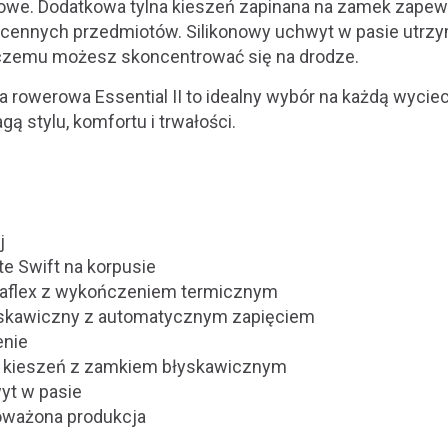
owe. Dodatkowa tylna kieszeń zapinana na zamek zapew
 cennych przedmiotów. Silikonowy uchwyt w pasie utrzy
 czemu możesz skoncentrować się na drodze.
 rowerowa Essential II to idealny wybór na każdą wycie
ą stylu, komfortu i trwałości.
j
ite Swift na korpusie
aflex z wykończeniem termicznym
yskawiczny z automatycznym zapięciem
enie
a kieszeń z zamkiem błyskawicznym
yt w pasie
oważona produkcja