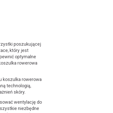
rzystki poszukującej
ace, który jest
apewnić optymalne
a koszulka rowerowa
emu koszulka rowerowa
ną technologią,
żnień skóry.
osować wentylację do
wszystkie niezbędne