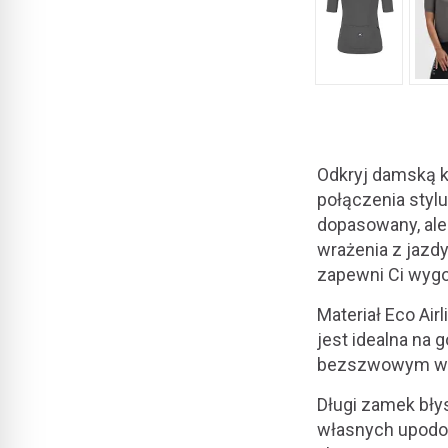
Odkryj damską ko
połączenia stylu
dopasowany, ale
wrażenia z jazdy
zapewni Ci wyg
Materiał Eco Air
jest idealna na
bezszwowym wyko
Długi zamek bły
własnych upodob