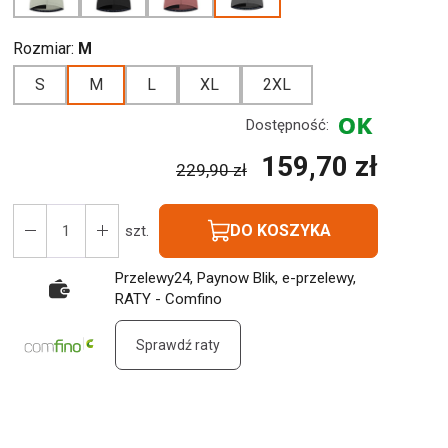
Rozmiar:
M
S
M
L
XL
2XL
Dostępność:
159,70 zł
229,90 zł
DO KOSZYKA
szt.
Przelewy24, Paynow Blik, e-przelewy,
RATY - Comfino
Sprawdź raty