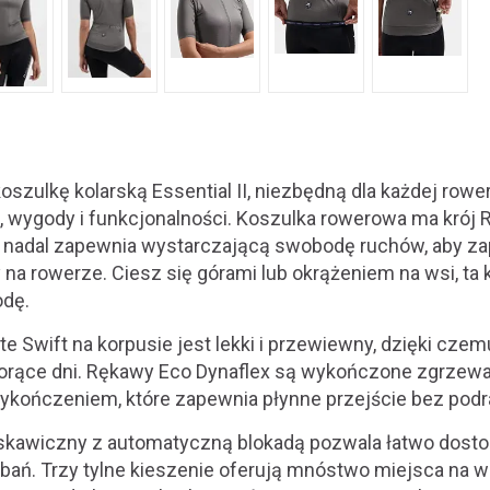
szulkę kolarską Essential II, niezbędną dla każdej rowe
, wygody i funkcjonalności. Koszulka rowerowa ma krój R
 nadal zapewnia wystarczającą swobodę ruchów, aby z
 na rowerze. Ciesz się górami lub okrążeniem na wsi, t
odę.
lite Swift na korpusie jest lekki i przewiewny, dzięki cz
 gorące dni. Rękawy Eco Dynaflex są wykończone zgrzewa
ńczeniem, które zapewnia płynne przejście bez podra
skawiczny z automatyczną blokadą pozwala łatwo dost
ań. Trzy tylne kieszenie oferują mnóstwo miejsca na 