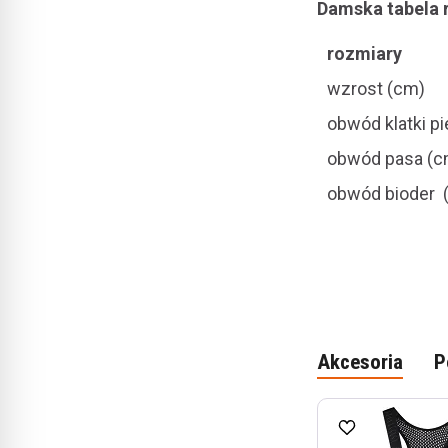
Damska tabela
rozmiary
wzrost (cm)
obwód klatki p
obwód pasa (c
obwód bioder 
Akcesoria
P