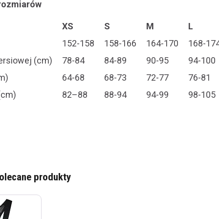
 rozmiarów
XS
S
M
L
152-158
158-166
164-170
168-17
iersiowej (cm)
78-84
84-89
90-95
94-100
m)
64-68
68-73
72-77
76-81
(cm)
82–88
88-94
94-99
98-105
olecane produkty