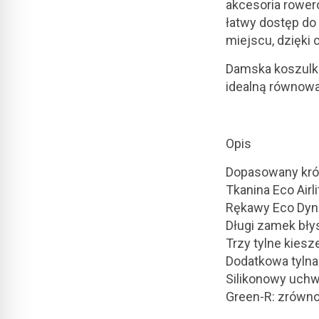
akcesoria rower
łatwy dostęp do
miejscu, dzięki
Damska koszulka
idealną równowag
Opis
Dopasowany kró
Tkanina Eco Airl
Rękawy Eco Dyn
Długi zamek bł
Trzy tylne kiesz
Dodatkowa tyln
Silikonowy uchw
Green-R: zrówn