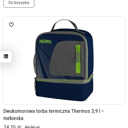
Do koszyka
Dwukomorowa torba termiczna Thermos 3,9 l –
niebieska
74,70 zł
89,90 zł