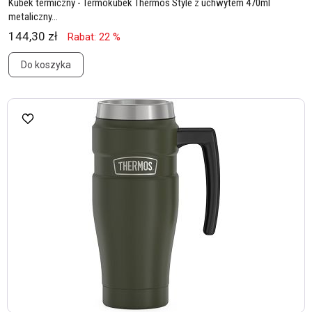
Kubek termiczny - Termokubek Thermos Style z uchwytem 470ml
metaliczny...
144,30 zł
Rabat: 22 %
Do koszyka