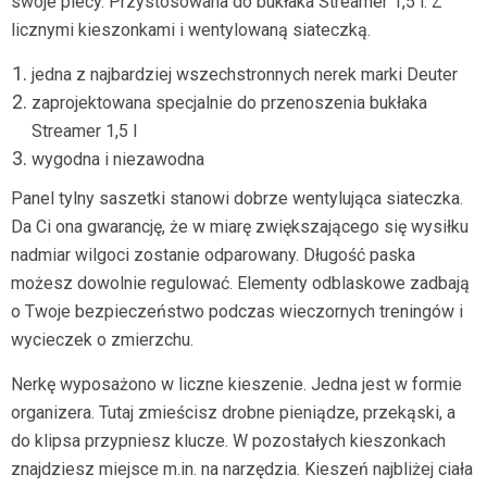
swoje plecy. Przystosowana do bukłaka Streamer 1,5 l. Z
licznymi kieszonkami i wentylowaną siateczką.
jedna z najbardziej wszechstronnych nerek marki Deuter
zaprojektowana specjalnie do przenoszenia bukłaka
Streamer 1,5 l
wygodna i niezawodna
Panel tylny saszetki stanowi dobrze wentylująca siateczka.
Da Ci ona gwarancję, że w miarę zwiększającego się wysiłku
nadmiar wilgoci zostanie odparowany. Długość paska
możesz dowolnie regulować. Elementy odblaskowe zadbają
o Twoje bezpieczeństwo podczas wieczornych treningów i
wycieczek o zmierzchu.
Nerkę wyposażono w liczne kieszenie. Jedna jest w formie
organizera. Tutaj zmieścisz drobne pieniądze, przekąski, a
do klipsa przypniesz klucze. W pozostałych kieszonkach
znajdziesz miejsce m.in. na narzędzia. Kieszeń najbliżej ciała