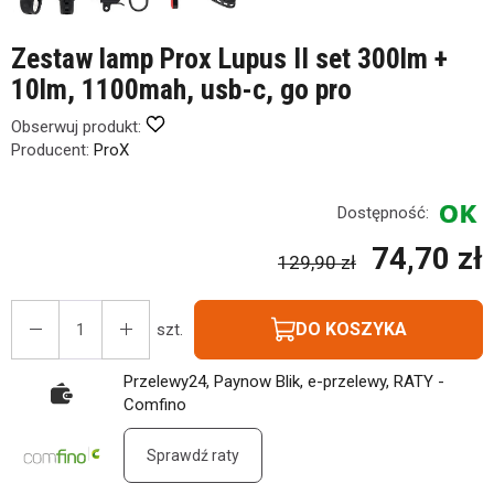
Zestaw lamp Prox Lupus II set 300lm +
10lm, 1100mah, usb-c, go pro
Obserwuj produkt:
Producent:
ProX
Dostępność:
74,70 zł
129,90 zł
DO KOSZYKA
szt.
Przelewy24, Paynow Blik, e-przelewy, RATY -
Comfino
Sprawdź raty