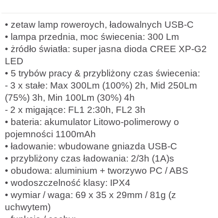
• zetaw lamp roweroych, ładowalnych USB-C
• lampa przednia, moc świecenia: 300 Lm
• żródło światła: super jasna dioda CREE XP-G2
LED
• 5 trybów pracy & przybliżony czas świecenia:
- 3 x stałe: Max 300Lm (100%) 2h, Mid 250Lm
(75%) 3h, Min 100Lm (30%) 4h
- 2 x migające: FL1 2:30h, FL2 3h
• bateria: akumulator Litowo-polimerowy o
pojemności 1100mAh
• ładowanie: wbudowane gniazda USB-C
• przybliżony czas ładowania: 2/3h (1A)s
• obudowa: aluminium + tworzywo PC / ABS
• wodoszczelność klasy: IPX4
• wymiar / waga: 69 x 35 x 29mm / 81g (z
uchwytem)