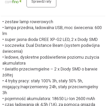
Sprawdź raty
• zestaw lamp rowerowych
• lampa przednia, ładowalna USB, moc świecenia: 600
lm
• super jasna dioda CREE XP-G2 LED, 2 x Diody SMD
• soczewka: Dual Distance Beam (system podwójna
świecenia)
• ledowe, dyskretne podświetlenie poziomu zużycia
akumulatora
• światło przeciwmgielne – 2 x Diody SMD o barwie
żółtej
• 4 tryby pracy: stały 100% 3h, stały 50% 5h,
migający/naprzemienny 24h, stały przeciwmgielny
3h
• pojemność akumulatora: 18650 Li-Ion 2600 mAh
• czas ładowania ok 4,5h (1A), za pomocą gniazda