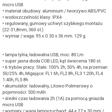
micro USB
• materiał obudowy: aluminium / tworzywo ABS/PVC
• wodoszczelność klasy: IPX4
• regulowany, gumowy uchwyt szybkiego montażu
(22-31,8mm, 360 st.)
• wymiar / waga: 95 x O 30 x 36 mm. 129 g.
• lampa tylna, ładowalna USB, moc: 80 Lm
• super jasna dioda COB LED, kąt świecenia 180 st.
• 6 trybów pracy: Stałe: 100% 2h, 50% 4h, na przemian
50/25% 4h, Migające: FL1 6h, FL2 8h, FL3 1:20h, FL4
1:40h, FL5 8h
• akumulator: ładowalny, Litowo-Polimerowy o
pojemności: 500 mAh
• średni czas ładowania 2h (1A) za pomocą gniazda
micro USB
• wymiary / waga lampy+uchwyt: 44 × 27 × 30 mm /