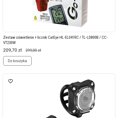
Zestaw oświetlenie + licznik CatEye HL-EL041RC / TL-LD800B / CC-
VT230W
209,70 zł
299,00 zł
Do koszyka