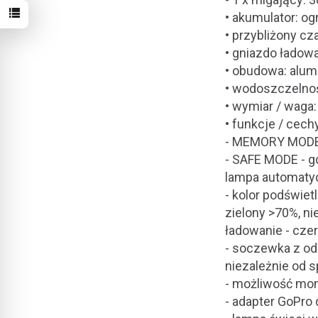
• akumulator: o
• przybliżony cz
• gniazdo ładow
• obudowa: alum
• wodoszczelnoś
• wymiar / waga
• funkcje / cech
- MEMORY MODE -
- SAFE MODE - g
lampa automatyc
- kolor podświet
zielony >70%, n
ładowanie - cze
- soczewka z odc
niezależnie od 
- możliwość mon
- adapter GoPr