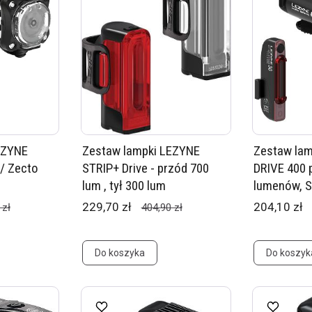
EZYNE
Zestaw lampki LEZYNE
Zestaw lam
 / Zecto
STRIP+ Drive - przód 700
DRIVE 400 
lum , tył 300 lum
lumenów, ST
229,70 zł
204,10 zł
 zł
404,90 zł
Do koszyka
Do koszyk