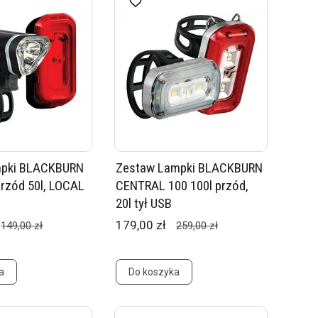
mpki BLACKBURN
Zestaw Lampki BLACKBURN
rzód 50l, LOCAL
CENTRAL 100 100l przód,
20l tył USB
179,00 zł
149,00 zł
259,00 zł
a
Do koszyka