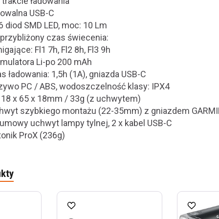
 trakcie ładowania
adowalna USB-C
: 6 diod SMD LED, moc: 10 Lm
& przybliżony czas świecenia:
migające: Fl1 7h, Fl2 8h, Fl3 9h
mulatora Li-po 200 mAh
as ładowania: 1,5h (1A), gniazda USB-C
zywo PC / ABS, wodoszczelność klasy: IPX4
: 18 x 65 x 18mm / 33g (z uchwytem)
uchwyt szybkiego montażu (22-35mm) z gniazdem GARMI
gumowy uchwyt lampy tylnej, 2 x kabel USB-C
tonik ProX (236g)
kty