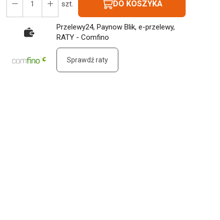
DO KOSZYKA
szt.
Przelewy24, Paynow Blik, e-przelewy,
RATY - Comfino
Sprawdź raty