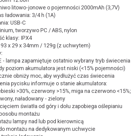
gniwo litowo-jonowe o pojemności 2000mAh (3,7V)
as ładowania: 3/4 h (1A)
ania: USB-C
inium, tworzywo PC / ABS, nylon
ć klasy: IPX4
: 93 x 29 x 34mm / 129g (z uchwytem)
y:
 lampa zapamiętuje ostatnio wybrany tryb świecenia
dy poziom akumulatora jest niski (<15% pojemności)
znie obniży moc, aby wydłużyć czas świecenia
lenia pycisku informuje o stanie akumulatora:
iebieski >30%, czerwony >15%, miga na czerwono <15%;
rwony, naładowany - zielony
ięciem światła od góry i dołu zapobiega oślepianiu
sposobu montażu
tażu lampy nad lub pod kierownicą
o do montażu na dedykowanym uchwycie