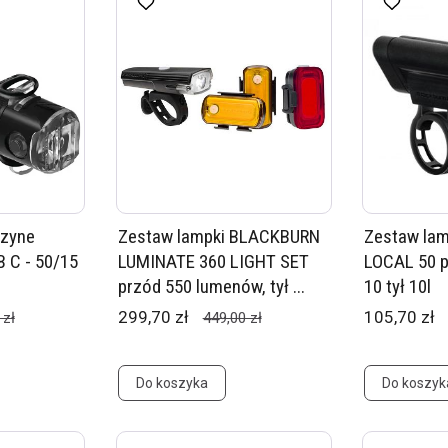
ezyne
Zestaw lampki BLACKBURN
Zestaw la
 C - 50/15
LUMINATE 360 LIGHT SET
LOCAL 50 p
przód 550 lumenów, tył ...
10 tył 10l
299,70 zł
105,70 zł
 zł
449,00 zł
Do koszyka
Do koszyk