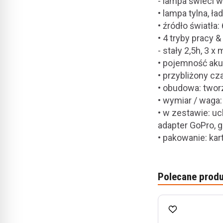
- lampa świeci w
• lampa tylna, ł
• źródło światła
• 4 tryby pracy 
- stały 2,5h, 3 x 
• pojemność aku
• przybliżony cz
• obudowa: twor
• wymiar / waga
• w zestawie: 
adapter GoPro, 
• pakowanie: kar
Polecane produ