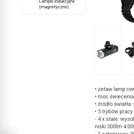
Lampki indukcyjne
(magnetyczne)
• zetaw lamp ro
• moc świeceni
• źródło światła
• 5 trybów pracy
- 4 x stałe: wys
niski 300lm 4:00
- 1 x migający: 