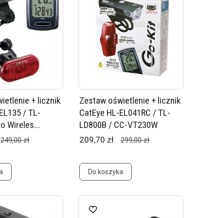
etlenie + licznik
Zestaw oświetlenie + licznik
EL135 / TL-
CatEye HL-EL041RC / TL-
o Wireles...
LD800B / CC-VT230W
209,70 zł
249,00 zł
299,00 zł
a
Do koszyka