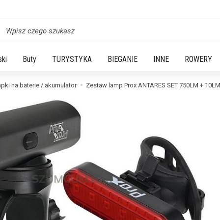
yszukaj
ski
Buty
TURYSTYKA
BIEGANIE
INNE
ROWERY
pki na baterie / akumulator
Zestaw lamp Prox ANTARES SET 750LM + 10L