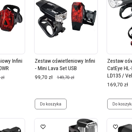
owy Infini
Zestaw oświetleniowy Infini
Zestaw oświ
60WR
- Mini Lava Set USB
CatEye HL-
LD135 / Vel
99,70 zł
 zł
149,70 zł
169,70 zł
Do koszyka
Do koszyk