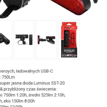
weroych, ładowalnych USB-C
a: 750Lm
: super jasna dioda Luminus SST-20
 & przybliżony czas świecenia:
oki 750lm 1:20h, średni 525lm 2:10h,
h, eko 150lm 8:00h
300lm 12:00h