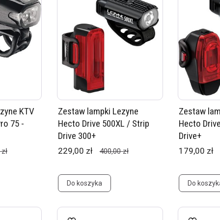
ezyne KTV
Zestaw lampki Lezyne
Zestaw lam
ro 75 -
Hecto Drive 500XL / Strip
Hecto Driv
Drive 300+
Drive+
229,00 zł
179,00 zł
 zł
400,00 zł
Do koszyka
Do koszyk