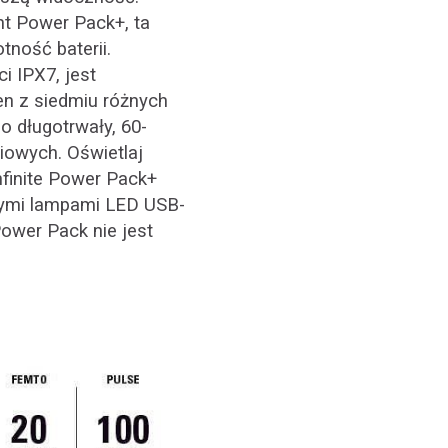
ht Power Pack+, ta
ność baterii.
 IPX7, jest
en z siedmiu różnych
 długotrwały, 60-
niowych.
Oświetlaj
nfinite Power Pack+
szymi lampami LED USB-
 Power Pack nie jest