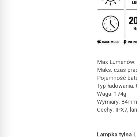
Max Lumenów: 
Maks. czas prac
Pojemność bater
Typ ładowania:
Waga: 174g
Wymiary: 84m
Cechy: IPX7, la
Lampka tylna L