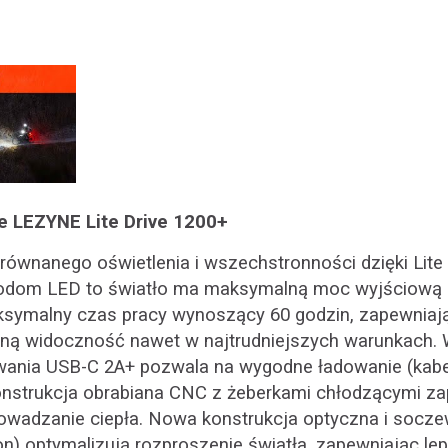
e LEZYNE Lite Drive 1200+
ównanego oświetlenia i wszechstronności dzięki Lite 
iodom LED to światło ma maksymalną moc wyjściową 
symalny czas pracy wynoszący 60 godzin, zapewniają
lną widoczność nawet w najtrudniejszych warunkach.
wania USB-C 2A+ pozwala na wygodne ładowanie (kabel 
onstrukcja obrabiana CNC z żeberkami chłodzącymi za
owadzanie ciepła.
Nowa konstrukcja optyczna i soc
ion) optymalizują rozproszenie światła, zapewniając l