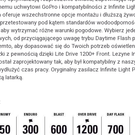
nemu uchwytowi GoPro i kompatybilności z Infinite Lig
 oferuje wszechstronne opcje montażu i dłuższą żywot
 przetestowany pod kątem standardów wodoodporności
 aby wytrzymać różne warunki pogodowe.
Wybierz jed
ych, od przyciągającego uwagę trybu Daytime Flash po
Femto, aby dopasować się do Twoich potrzeb oświetle
ki z pewnością dzięki Lite Drive 1200+ Front.
Lezyne I
został zaprojektowany tak, aby był kompatybilny z na
ydłużyć czas pracy.
Oryginalny zasilacz Infinite Light
ą latarką.
: