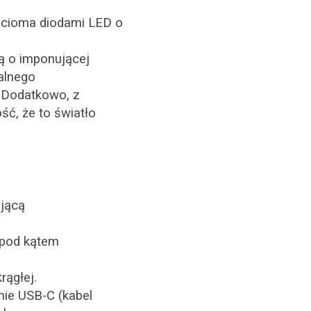
ięcioma diodami LED o
ą o imponującej
alnego
. Dodatkowo, z
ć, że to światło
ającą
 pod kątem
rągłej.
ie USB-C (kabel