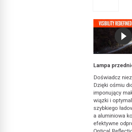
Lampa przedni
Doświadcz niezr
Dzięki ośmiu d
imponujący mak
wiązki i optyma
szybkiego łado
a aluminiowa k
efektywne odpr
Optical Reflect