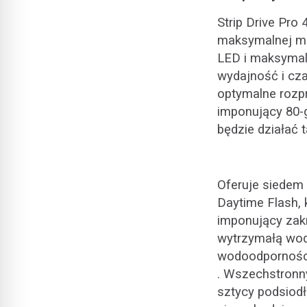
Strip Drive Pro
maksymalnej m
LED i maksymal
wydajność i cza
optymalne rozp
imponujący 80-
będzie działać t
Oferuje siedem 
Daytime Flash, 
imponujący zakr
wytrzymałą wod
wodoodpornośc
. Wszechstronn
sztycy podsiod