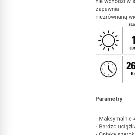
nie wchodzi w s
zapewnia
niezrównaną wid
Parametry
- Maksymalnie 
- Bardzo uciążli
- Optyka szerok