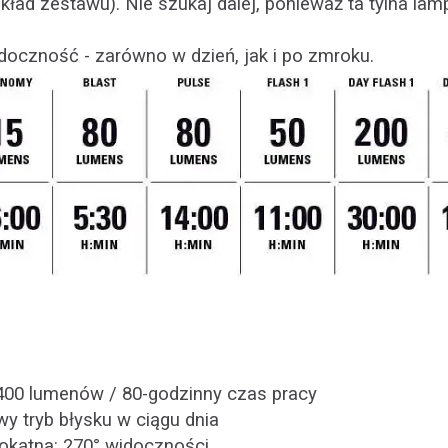
kład zestawu). Nie szukaj dalej, ponieważ ta tylna l
oczność - zarówno w dzień, jak i po zmroku.
400 lumenów / 80-godzinny czas pracy
wy tryb błysku w ciągu dnia
okątna: 270° widoczności