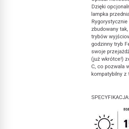
Dzięki opcjonal
lampka przednia
Rygorystycznie
zbudowany tak,
trybów wyjściow
godzinny tryb 
swoje przejażdż
(już wkrótce!) 
C, co pozwala w
kompatybilny z t
SPECYFIKACJA