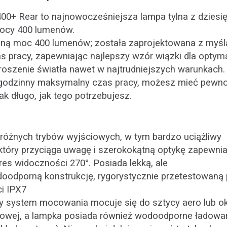
 400+ Rear to najnowocześniejsza lampa tylna z dzies
ocy 400 lumenów.
ną moc 400 lumenów; została zaprojektowana z myśl
s pracy, zapewniając najlepszy wzór wiązki dla optym
roszenie światła nawet w najtrudniejszych warunkach
godzinny maksymalny czas pracy, możesz mieć pewnoś
ak długo, jak tego potrzebujesz.
różnych trybów wyjściowych, w tym bardzo uciążliwy
który przyciąga uwagę i szerokokątną optykę zapewni
es widoczności 270°. Posiada lekką, ale
oodporną konstrukcję, rygorystycznie przetestowaną
i IPX7
y system mocowania mocuje się do sztycy aero lub ok
łowej, a lampka posiada również wodoodporne ładowan