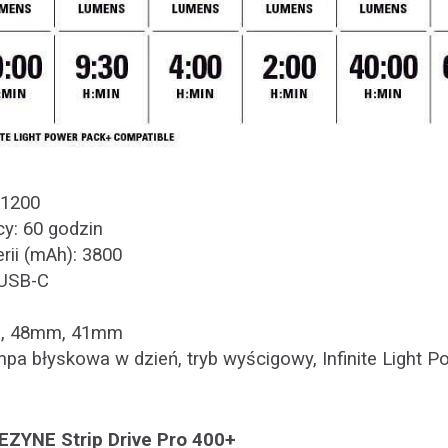
1200
y: 60 godzin
ii (mAh): 3800
 USB-C
m, 48mm, 41mm
mpa błyskowa w dzień, tryb wyścigowy, Infinite Light 
EZYNE Strip Drive Pro 400+