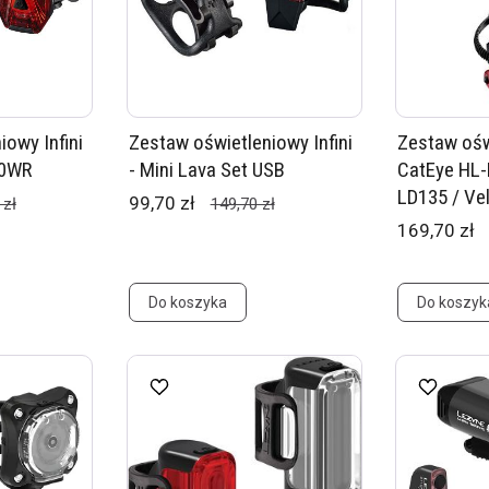
owy Infini
Zestaw oświetleniowy Infini
Zestaw oświ
60WR
- Mini Lava Set USB
CatEye HL-
LD135 / Vel
99,70 zł
 zł
149,70 zł
169,70 zł
Do koszyka
Do koszyk