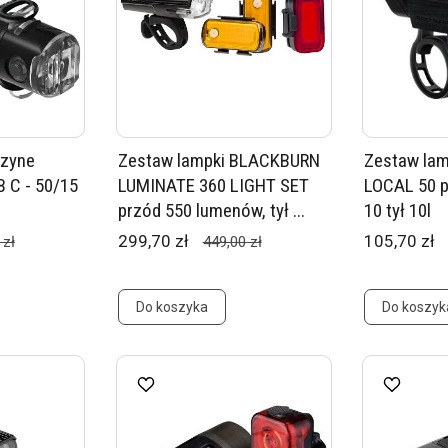
ezyne
Zestaw lampki BLACKBURN
Zestaw la
 C - 50/15
LUMINATE 360 LIGHT SET
LOCAL 50 p
przód 550 lumenów, tył ...
10 tył 10l
299,70 zł
105,70 zł
 zł
449,00 zł
Do koszyka
Do koszyk