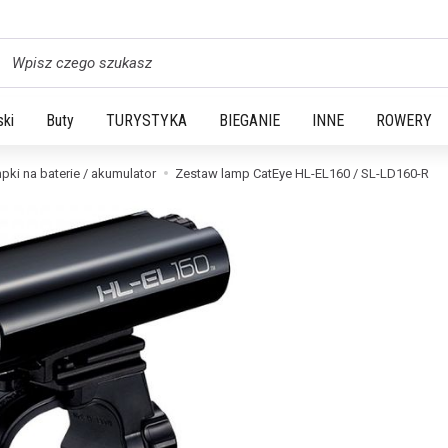
yszukaj
ski
Buty
TURYSTYKA
BIEGANIE
INNE
ROWERY
pki na baterie / akumulator
Zestaw lamp CatEye HL-EL160 / SL-LD160-R