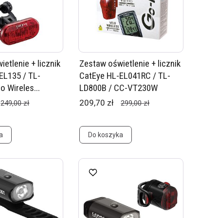
etlenie + licznik
Zestaw oświetlenie + licznik
EL135 / TL-
CatEye HL-EL041RC / TL-
o Wireles...
LD800B / CC-VT230W
209,70 zł
249,00 zł
299,00 zł
a
Do koszyka