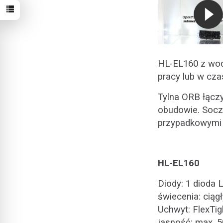
HL-EL160 z wod
pracy lub w cza
Tylna ORB łącz
obudowie.
Socz
przypadkowymi 
HL-EL160
Diody: 1 dioda 
świecenia: ciągł
Uchwyt: FlexTig
jasność: max. 5