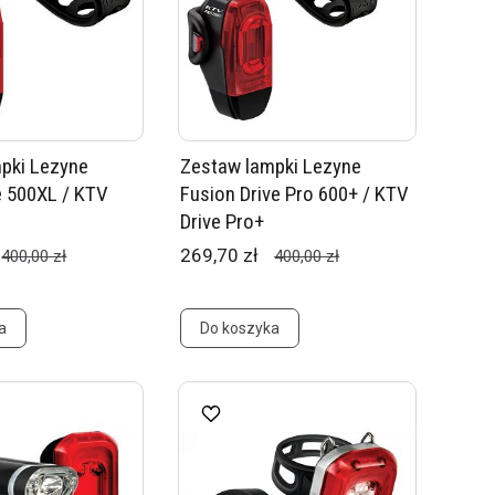
pki Lezyne
Zestaw lampki Lezyne
e 500XL / KTV
Fusion Drive Pro 600+ / KTV
Drive Pro+
269,70 zł
400,00 zł
400,00 zł
a
Do koszyka