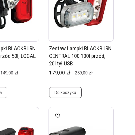
mpki BLACKBURN
Zestaw Lampki BLACKBURN
rzód 50l, LOCAL
CENTRAL 100 100l przód,
20l tył USB
179,00 zł
149,00 zł
259,00 zł
a
Do koszyka