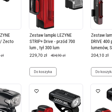
EZYNE
Zestaw lampki LEZYNE
Zestaw lam
 / Zecto
STRIP+ Drive - przód 700
DRIVE 400 
lum , tył 300 lum
lumenów, ST
229,70 zł
204,10 zł
 zł
404,90 zł
Do koszyka
Do koszyk