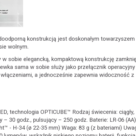
oodporną konstrukcją jest doskonałym towarzyszem
sie wolnym.
y w sobie elegancką, kompaktową konstrukcję zamknię
ewka sama w sobie służy jako przełącznik operacyjny i
włączeniami, a jednocześnie zapewnia widoczność z 
LED, technologia OPTICUBE™ Rodzaj świecenia: ciągły,
y – 30 godz., pulsujący – 250 godz. Baterie: LR-06 (AA
ht™ - H-34 (ø 22-35 mm) Waga: 83 g (z bateriami) Uwa
0 lumenów, wskaźnik niskiego poziomu baterii, funkcja