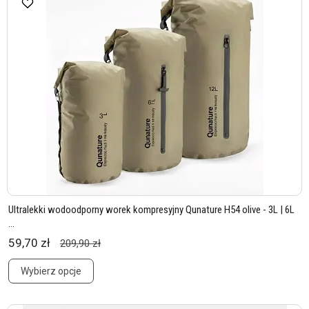
Ultralekki wodoodporny worek kompresyjny Qunature H54 olive - 3L | 6L
...
59,70 zł
209,90 zł
Wybierz opcje