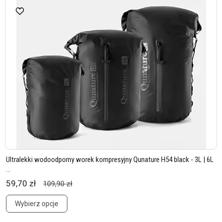
Ultralekki wodoodporny worek kompresyjny Qunature H54 black - 3L | 6L
...
59,70 zł
109,90 zł
Wybierz opcje