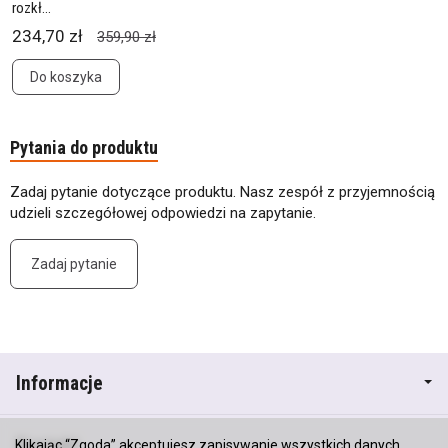
rozkł...
234,70 zł
359,90 zł
Do koszyka
Pytania do produktu
Zadaj pytanie dotyczące produktu. Nasz zespół z przyjemnością
udzieli szczegółowej odpowiedzi na zapytanie.
Zadaj pytanie
Informacje
Kontakt
Klikając “Zgoda” akceptujesz zapisywanie wszystkich danych