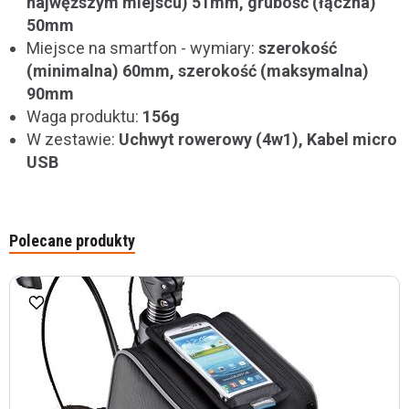
najwęższym miejscu) 51mm, grubość (łączna)
50mm
Miejsce na smartfon - wymiary:
szerokość
(minimalna) 60mm, szerokość (maksymalna)
90mm
Waga produktu:
156g
W zestawie:
Uchwyt rowerowy (4w1), Kabel micro
USB
Polecane produkty