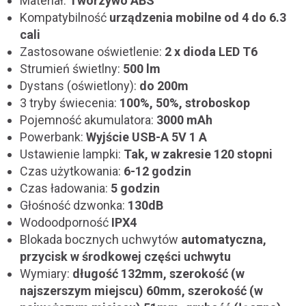
Materiał:
Tworzywo ABS
Kompatybilność
urządzenia mobilne od 4 do 6.3
cali
Zastosowane oświetlenie:
2 x dioda LED T6
Strumień świetlny:
500 lm
Dystans (oświetlony):
do 200m
3 tryby świecenia:
100%, 50%, stroboskop
Pojemność akumulatora:
3000 mAh
Powerbank:
Wyjście USB-A 5V 1 A
Ustawienie lampki:
Tak, w zakresie 120 stopni
Czas użytkowania:
6-12 godzin
Czas ładowania:
5 godzin
Głośność dzwonka:
130dB
Wodoodporność
IPX4
Blokada bocznych uchwytów
automatyczna,
przycisk w środkowej części uchwytu
Wymiary:
długość 132mm, szerokość (w
najszerszym miejscu) 60mm, szerokość (w