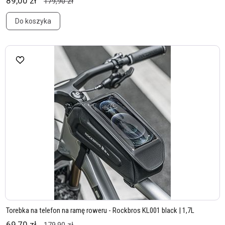
89,00 zł
179,90 zł
Do koszyka
Torebka na telefon na ramę roweru - Rockbros KL001 black | 1,7L
69,70 zł