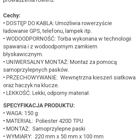
Cechy:
• DOSTĘP DO KABLA: Umożliwia rowerzyście
ładowanie GPS, telefonu, lampek itp.
• WODOODPORNOŚĆ: Torba wykonana w technologii
spawania i z wodoodpornym zamkiem
błyskawicznym.
• UNIWERSALNY MONTAŻ: Montaż za pomocą
samoprzylepnych pasków.
• PRZECHOWYWANIE: Wewnętrzna kieszeń siatkowa
oraz haczyk na klucze.
• LEKKOŚĆ: Lekki, odporny materiał.
SPECYFIKACJA PRODUKTU:
• WAGA: 150 g
• MATERIAŁ: Poliester 420D TPU
• MONTAŻ: Samoprzylepne paski
• WYMIARY: 220 mm x 50 mm x 100 mm