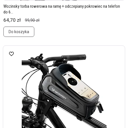
Wozinsky torba rowerowa na ramę + odczepiany pokrowiec na telefon
do 6...
64,70 zł
99,90 zł
Do koszyka