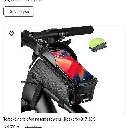
179,90 zł
Do koszyka
Torebka na telefon na ramę roweru - Rockbros 017-3BK
64,70 zł
129,90 zł