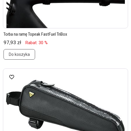
Torba na ramę Topeak FastFuel TriBox
97,93 zł
Rabat: 30 %
Do koszyka