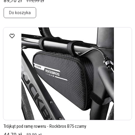
89,70 zł
119,99 zł
Do koszyka
Trójkąt pod ramę roweru - Rockbros B75 czarny
44,70 zł