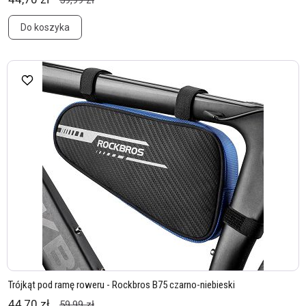
59,99 zł
Do koszyka
Trójkąt pod ramę roweru - Rockbros B75 czarno-niebieski
44,70 zł
59,99 zł