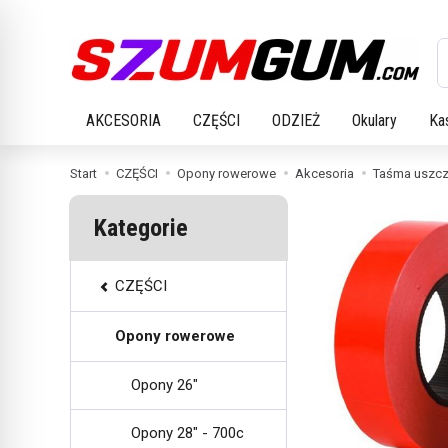
W
AKCESORIA
CZĘŚCI
ODZIEŻ
Okulary
Ka
Start
CZĘŚCI
Opony rowerowe
Akcesoria
Taśma uszcze
Kategorie
CZĘŚCI
Opony rowerowe
Opony 26"
Opony 28" - 700c