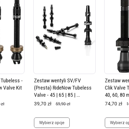
Tubeless -
Zestaw wentyli SV/FV
Zestaw wen
 Valve Kit
(Presta) RideNow Tubeless
Clik Valve 
Valve - 45 | 65 | 85 | ...
40, 60, 80
39,70 zł
74,70 zł
 zł
59,90 zł
1
Wybierz opcje
Wybierz o