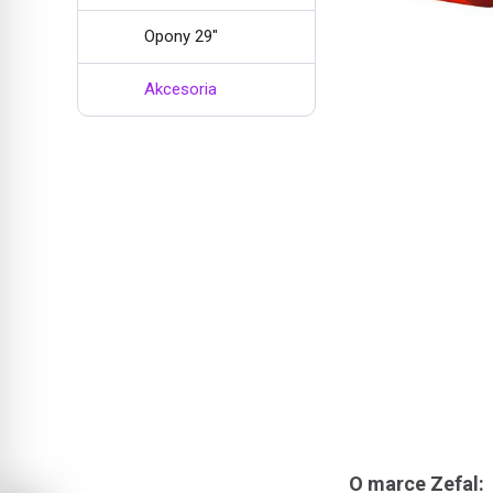
Opony 29"
Akcesoria
O marce Zefal: