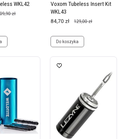
eless WKL42
Voxom Tubeless Insert Kit
WKL43
09,90 zł
84,70 zł
129,00 zł
a
Do koszyka