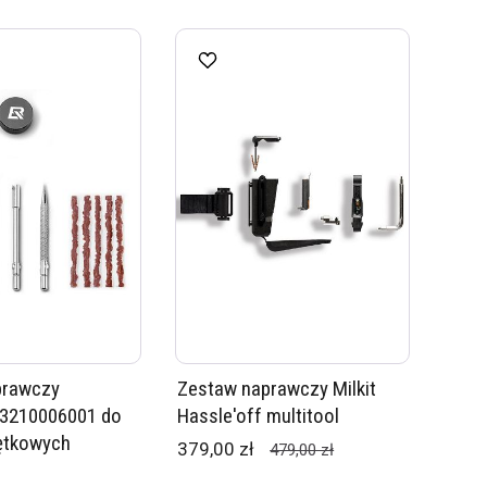
prawczy
Zestaw naprawczy Milkit
43210006001 do
Hassle'off multitool
ętkowych
379,00 zł
479,00 zł