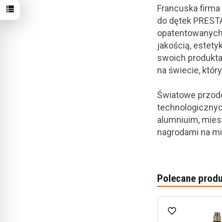
Francuska firma
do dętek PRESTA
opatentowanych 
jakością, estet
swoich produkta
na świecie, któr
Światowe przod
technologicznyc
alumniuim, mies
nagrodami na m
Polecane produ