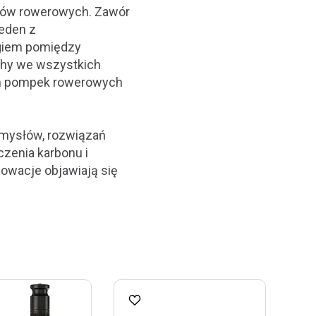
riów rowerowych. Zawór
jeden z
igiem pomiędzy
echy we wszystkich
tem pompek rowerowych
mysłów, rozwiązań
zenia karbonu i
owacje objawiają się