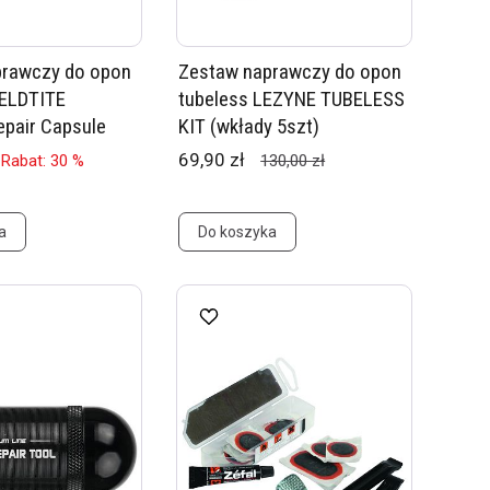
prawczy do opon
Zestaw naprawczy do opon
WELDTITE
tubeless LEZYNE TUBELESS
epair Capsule
KIT (wkłady 5szt)
69,90 zł
Rabat: 30 %
130,00 zł
a
Do koszyka