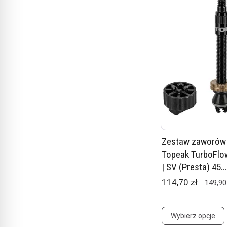
Zestaw zaworów 
Topeak TurboFlow
| SV (Presta) 45...
114,70 zł
149,90
Wybierz opcje