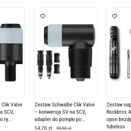
Clik Valve
Zestaw Schwalbe Clik Valve
Zestaw na
a SCV,
– konwersja SV na SCV,
Rockbros 
 rę...
adapter do pompki po...
opon bezd
tubeless
54,70 zł
99,90 zł