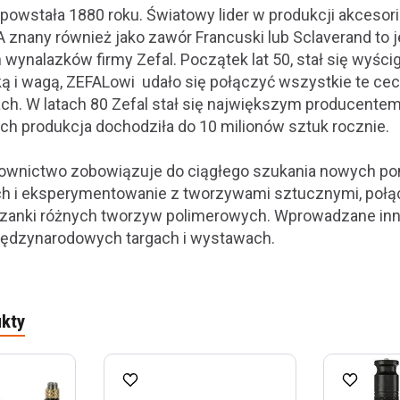
 powstała 1880 roku. Światowy lider w produkcji akceso
 znany również jako zawór Francuski lub Sclaverand to 
wynalazków firmy Zefal. Początek lat 50, stał się wyśc
yką i wagą, ZEFALowi udało się połączyć wszystkie te c
ch. W latach 80 Zefal stał się największym producen
ych produkcja dochodziła do 10 milionów sztuk rocznie.
ownictwo zobowiązuje do ciągłego szukania nowych po
h i eksperymentowanie z tworzywami sztucznymi, połąc
zanki różnych tworzyw polimerowych. Wprowadzane inn
iędzynarodowych targach i wystawach.
kty